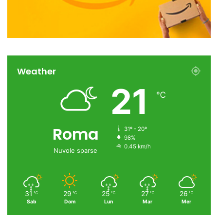
Weather
21
℃
Roma
31º - 20º
98%
0.45 km/h
Nuvole sparse
31
29
25
27
26
℃
℃
℃
℃
℃
Sab
Dom
Lun
Mar
Mer