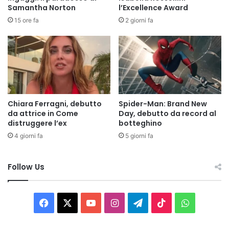
Samantha Norton
l’Excellence Award
15 ore fa
2 giorni fa
Chiara Ferragni, debutto
Spider-Man: Brand New
da attrice in Come
Day, debutto da record al
distruggere l’ex
botteghino
4 giorni fa
5 giorni fa
Follow Us
Facebook
X
You
Instagram
Telegram
TikTok
WhatsAp
Tube