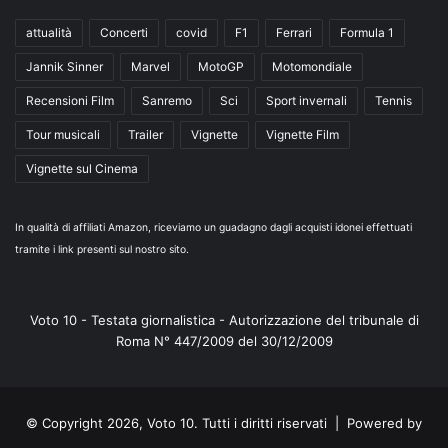
attualità
Concerti
covid
F1
Ferrari
Formula 1
Jannik Sinner
Marvel
MotoGP
Motomondiale
Recensioni Film
Sanremo
Sci
Sport invernali
Tennis
Tour musicali
Trailer
Vignette
Vignette Film
Vignette sul Cinema
In qualità di affiliati Amazon, riceviamo un guadagno dagli acquisti idonei effettuati
tramite i link presenti sul nostro sito.
Voto 10 - Testata giornalistica - Autorizzazione del tribunale di
Roma N° 447/2009 del 30/12/2009
© Copyright 2026, Voto 10. Tutti i diritti riservati | Powered by