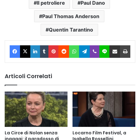
Il petroliere
Paul Dano
Paul Thomas Anderson
Quentin Tarantino
Facebook
X
LinkedIn
Tumblr
Pinterest
Reddit
WhatsApp
Telegram
Viber
Line
Condividi via Email
Stam
Articoli Correlati
La Circe di Nolan senza
Locarno Film Festival, a
ingaggi: il paradosso di
Isabella Rossellini