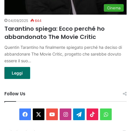
Cinema
04/09/2025
644
Tarantino spiega: Ecco perché ho
abbandonato The Movie Critic
Quentin Tarantino ha finalmente spiegato perché ha deciso di
abbandonare The Movie Critic, progetto che sarebbe dovuto
essere il suo…
Leggi
Follow Us
Facebook
X
You
Instagram
Telegram
TikTok
WhatsAp
Tube