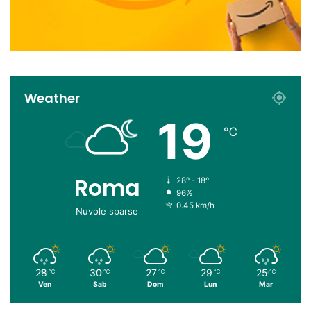
Weather
19
℃
Roma
28º - 18º
96%
0.45 km/h
Nuvole sparse
28
30
27
29
25
℃
℃
℃
℃
℃
Ven
Sab
Dom
Lun
Mar