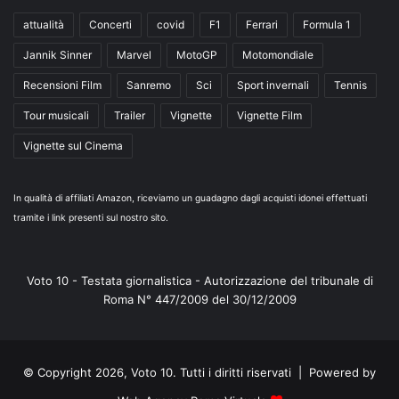
attualità
Concerti
covid
F1
Ferrari
Formula 1
Jannik Sinner
Marvel
MotoGP
Motomondiale
Recensioni Film
Sanremo
Sci
Sport invernali
Tennis
Tour musicali
Trailer
Vignette
Vignette Film
Vignette sul Cinema
In qualità di affiliati Amazon, riceviamo un guadagno dagli acquisti idonei effettuati
tramite i link presenti sul nostro sito.
Voto 10 - Testata giornalistica - Autorizzazione del tribunale di
Roma N° 447/2009 del 30/12/2009
© Copyright 2026, Voto 10. Tutti i diritti riservati | Powered by