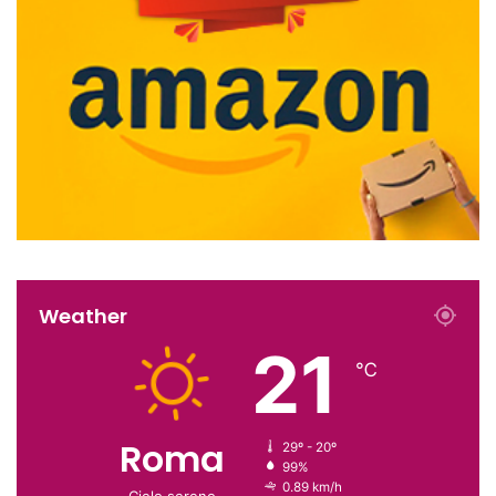
Weather
21
℃
Roma
29º - 20º
99%
0.89 km/h
Cielo sereno