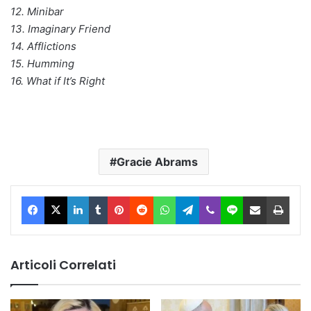
12. Minibar
13. Imaginary Friend
14. Afflictions
15. Humming
16. What if It’s Right
Gracie Abrams
Facebook
X
LinkedIn
Tumblr
Pinterest
Reddit
WhatsApp
Telegram
Viber
Line
Condividi via Email
Stam
Articoli Correlati