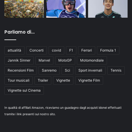
Parliamo di…
attualità
Concerti
covid
F1
Ferrari
Formula 1
Jannik Sinner
Marvel
MotoGP
Motomondiale
Recensioni Film
Sanremo
Sci
Sport invernali
Tennis
Tour musicali
Trailer
Vignette
Vignette Film
Vignette sul Cinema
In qualità di affiliati Amazon, riceviamo un guadagno dagli acquisti idonei effettuati
tramite i link presenti sul nostro sito.