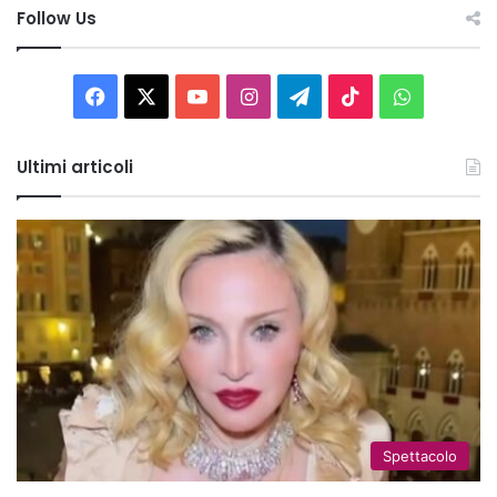
Follow Us
Facebook
X
You
Instagram
Telegram
TikTok
WhatsAp
Tube
Ultimi articoli
Spettacolo