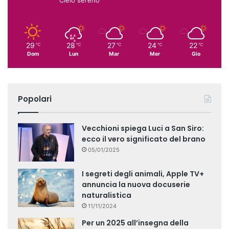
29
28
27
24
22
℃
℃
℃
℃
℃
Dom
Lun
Mar
Mer
Gio
Popolari
Vecchioni spiega Luci a San Siro:
ecco il vero significato del brano
05/01/2025
I segreti degli animali, Apple TV+
annuncia la nuova docuserie
naturalistica
11/11/2024
Per un 2025 all’insegna della