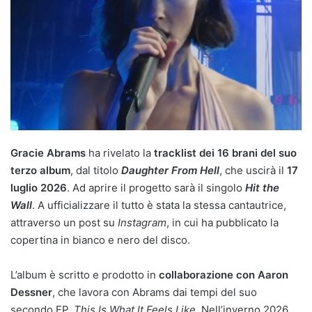
Gracie Abrams
ha rivelato la
tracklist dei 16 brani del suo
terzo album
, dal titolo
Daughter From Hell
, che uscirà il
17
luglio 2026
. Ad aprire il progetto sarà il singolo
Hit the
Wall
. A ufficializzare il tutto è stata la stessa cantautrice,
attraverso un post su
Instagram
, in cui ha pubblicato la
copertina in bianco e nero del disco.
L’album è scritto e prodotto in
collaborazione con Aaron
Dessner
, che lavora con Abrams dai tempi del suo
secondo EP,
This Is What It Feels Like
. Nell’inverno 2026,