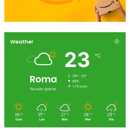
Weather
23
℃
Roma
29º - 22º
88%
1.79 km/h
Nuvole sparse
29
27
27
28
23
℃
℃
℃
℃
℃
Dom
Lun
Mar
Mer
Gio