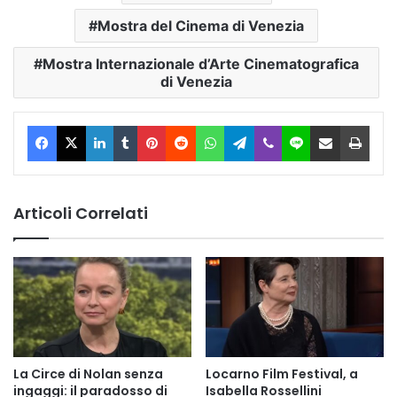
Mostra del Cinema di Venezia
Mostra Internazionale d’Arte Cinematografica
di Venezia
Facebook
X
LinkedIn
Tumblr
Pinterest
Reddit
WhatsApp
Telegram
Viber
Line
Condividi via Email
Stam
Articoli Correlati
La Circe di Nolan senza
Locarno Film Festival, a
ingaggi: il paradosso di
Isabella Rossellini