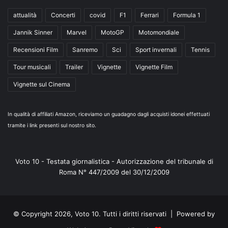
attualità
Concerti
covid
F1
Ferrari
Formula 1
Jannik Sinner
Marvel
MotoGP
Motomondiale
Recensioni Film
Sanremo
Sci
Sport invernali
Tennis
Tour musicali
Trailer
Vignette
Vignette Film
Vignette sul Cinema
In qualità di affiliati Amazon, riceviamo un guadagno dagli acquisti idonei effettuati
tramite i link presenti sul nostro sito.
Voto 10 - Testata giornalistica - Autorizzazione del tribunale di
Roma N° 447/2009 del 30/12/2009
© Copyright 2026, Voto 10. Tutti i diritti riservati | Powered by