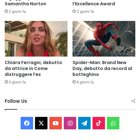
Samantha Norton
l’Excellence Award
2 giorni fa
3 giorni fa
Chiara Ferragni, debutto
Spider-Man: Brand New
da attrice in Come
Day, debutto da record al
distruggere l’ex
botteghino
5 giorni fa
6 giorni fa
Follow Us
Facebook
X
You
Instagram
Telegram
TikTok
WhatsAp
Tube