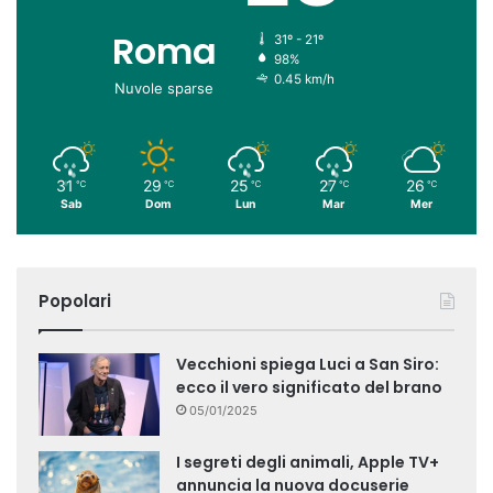
Roma
31º - 21º
98%
0.45 km/h
Nuvole sparse
31
29
25
27
26
℃
℃
℃
℃
℃
Sab
Dom
Lun
Mar
Mer
Popolari
Vecchioni spiega Luci a San Siro:
ecco il vero significato del brano
05/01/2025
I segreti degli animali, Apple TV+
annuncia la nuova docuserie