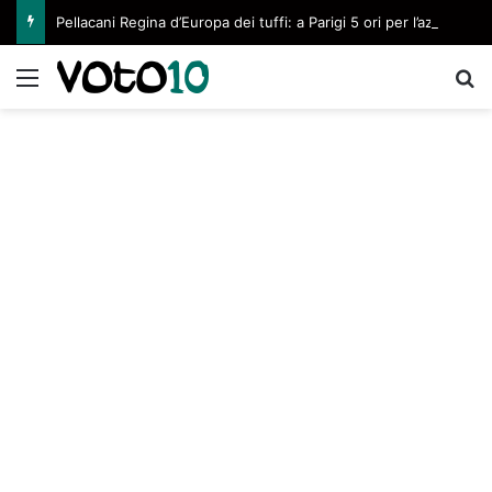
Pellacani Regina d’Europa dei tuffi: a Parigi 5 ori per l’azzurra
Menu
C