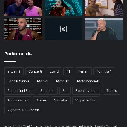
Parliamo di…
attualità
Concerti
covid
F1
Ferrari
Formula 1
Jannik Sinner
Marvel
MotoGP
Motomondiale
Recensioni Film
Sanremo
Sci
Sport invernali
Tennis
Tour musicali
Trailer
Vignette
Vignette Film
Vignette sul Cinema
In qualità di affiliati Amazon, riceviamo un guadagno dagli acquisti idonei effettuati