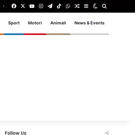
Facebook
X
You Tube
Instagram
Telegram
TikTok
WhatsApp
Articolo Random
Barra laterale
Cambia aspetto
Cerca
Sport
Motori
Animali
News & Events
Follow Us