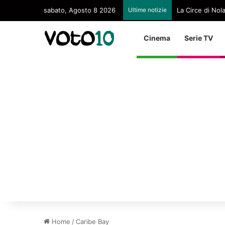
sabato, Agosto 8 2026
Ultime notizie
La Circe di Nol
Cinema
Serie TV
Home
/
Caribe Bay