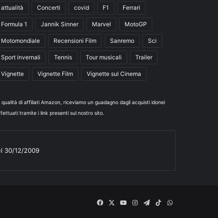
attualità
Concerti
covid
F1
Ferrari
Formula 1
Jannik Sinner
Marvel
MotoGP
Motomondiale
Recensioni Film
Sanremo
Sci
Sport invernali
Tennis
Tour musicali
Trailer
Vignette
Vignette Film
Vignette sul Cinema
n qualità di affiliati Amazon, riceviamo un guadagno dagli acquisti idonei
fettuati tramite i link presenti sul nostro sito.
el 30/12/2009
Facebook
X
You
Instagram
Telegram
TikTok
WhatsApp
Tube