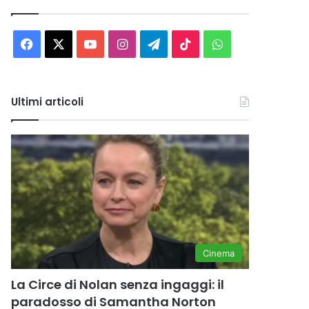
Facebook
X
You
Instagram
Telegram
TikTok
WhatsApp
Tube
Ultimi articoli
Cinema
La Circe di Nolan senza ingaggi: il
paradosso di Samantha Norton