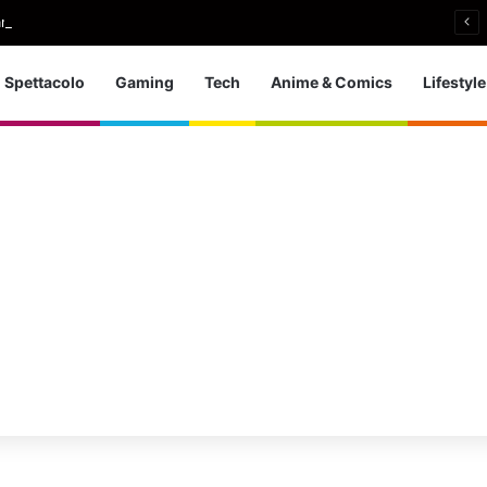
an senza ingaggi: il paradosso di Samantha Norton
Spettacolo
Gaming
Tech
Anime & Comics
Lifestyle