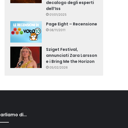
decalogo degli esperti
dell’Iss
01/01/2025
Page Eight – Recensione
08/11/2011
Sziget Festival,
annunciati Zara Larsson
e i Bring Me the Horizon
05/02/2026
arliamo di…