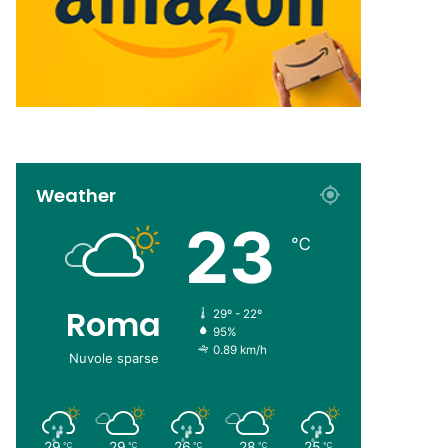
Weather
23
℃
Roma
29º - 22º
95%
0.89 km/h
Nuvole sparse
29
29
26
28
25
℃
℃
℃
℃
℃