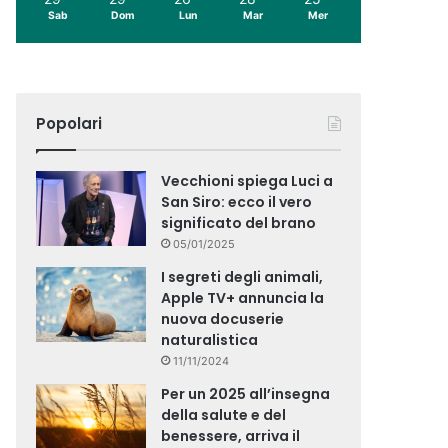
Sab
Dom
Lun
Mar
Mer
Popolari
Vecchioni spiega Luci a
San Siro: ecco il vero
significato del brano
05/01/2025
I segreti degli animali,
Apple TV+ annuncia la
nuova docuserie
naturalistica
11/11/2024
Per un 2025 all’insegna
della salute e del
benessere, arriva il