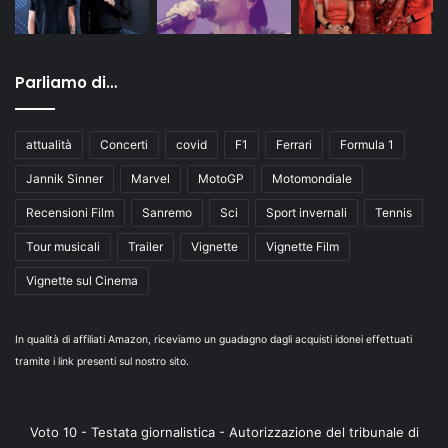
Parliamo di…
attualità
Concerti
covid
F1
Ferrari
Formula 1
Jannik Sinner
Marvel
MotoGP
Motomondiale
Recensioni Film
Sanremo
Sci
Sport invernali
Tennis
Tour musicali
Trailer
Vignette
Vignette Film
Vignette sul Cinema
In qualità di affiliati Amazon, riceviamo un guadagno dagli acquisti idonei effettuati
tramite i link presenti sul nostro sito.
Voto 10 - Testata giornalistica - Autorizzazione del tribunale di