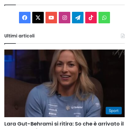
Facebook
X
You
Instagram
Telegram
TikTok
WhatsAp
Tube
Ultimi articoli
Sport
Lara Gut-Behrami si ritira: So che è arrivato il