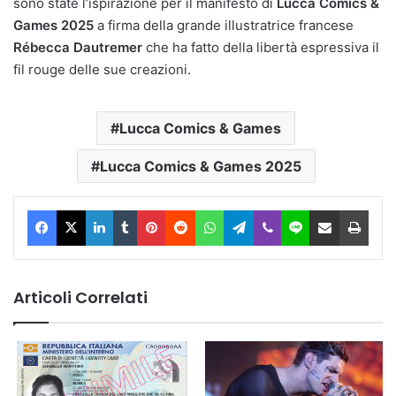
sono state l’ispirazione per il manifesto di
Lucca Comics &
Games 2025
a firma della grande illustratrice francese
Rébecca Dautremer
che ha fatto della libertà espressiva il
fil rouge delle sue creazioni.
Lucca Comics & Games
Lucca Comics & Games 2025
Facebook
X
LinkedIn
Tumblr
Pinterest
Reddit
WhatsApp
Telegram
Viber
Line
Condividi via Email
Stam
Articoli Correlati