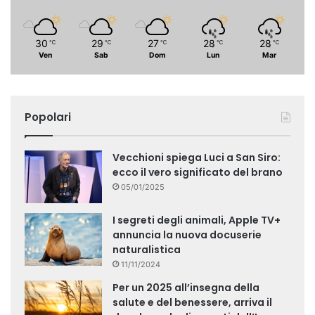
30
29
27
28
28
℃
℃
℃
℃
℃
Ven
Sab
Dom
Lun
Mar
Popolari
Vecchioni spiega Luci a San Siro:
ecco il vero significato del brano
05/01/2025
I segreti degli animali, Apple TV+
annuncia la nuova docuserie
naturalistica
11/11/2024
Per un 2025 all’insegna della
salute e del benessere, arriva il