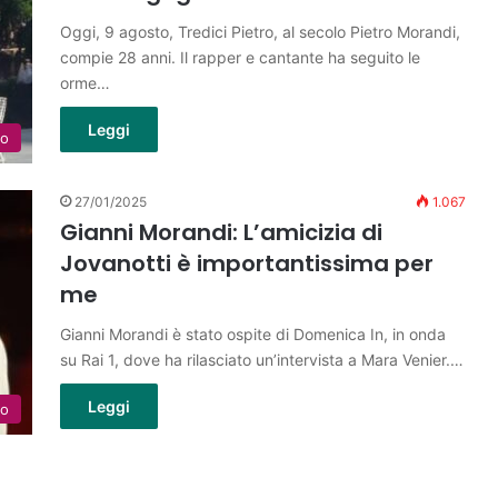
Oggi, 9 agosto, Tredici Pietro, al secolo Pietro Morandi,
compie 28 anni. Il rapper e cantante ha seguito le
orme…
Leggi
lo
27/01/2025
1.067
Gianni Morandi: L’amicizia di
Jovanotti è importantissima per
me
Gianni Morandi è stato ospite di Domenica In, in onda
su Rai 1, dove ha rilasciato un’intervista a Mara Venier.…
Leggi
lo