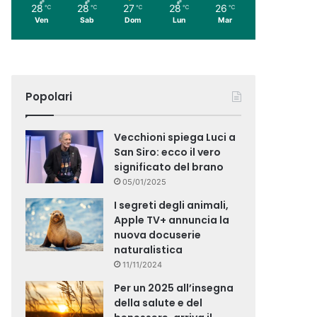
28
28
27
28
26
℃
℃
℃
℃
℃
Ven
Sab
Dom
Lun
Mar
Popolari
Vecchioni spiega Luci a
San Siro: ecco il vero
significato del brano
05/01/2025
I segreti degli animali,
Apple TV+ annuncia la
nuova docuserie
naturalistica
11/11/2024
Per un 2025 all’insegna
della salute e del