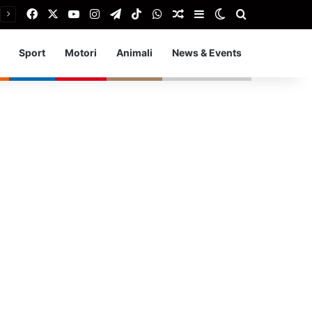
Facebook
X
You Tube
Instagram
Telegram
TikTok
WhatsApp
Articolo Random
Barra laterale
Cambia aspetto
Cerca
Sport
Motori
Animali
News & Events