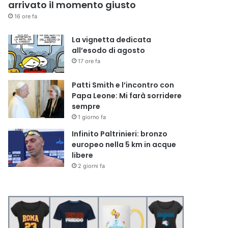
arrivato il momento giusto
16 ore fa
La vignetta dedicata
all’esodo di agosto
17 ore fa
Patti Smith e l’incontro con
Papa Leone: Mi farà sorridere
sempre
1 giorno fa
Infinito Paltrinieri: bronzo
europeo nella 5 km in acque
libere
2 giorni fa