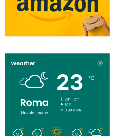
Weather
23
℃
Roma
28º - 21º
81%
0.89 km/h
Nuvole sparse