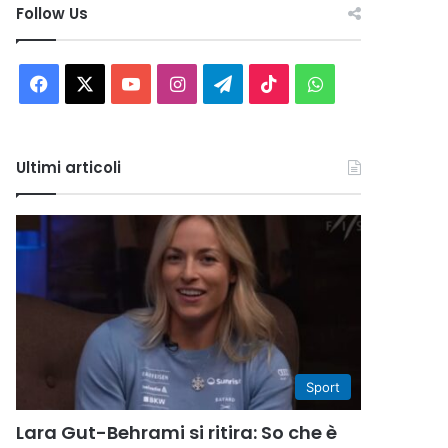
Follow Us
Facebook
X
You
Instagram
Telegram
TikTok
WhatsApp
Tube
Ultimi articoli
Sport
Lara Gut-Behrami si ritira: So che è