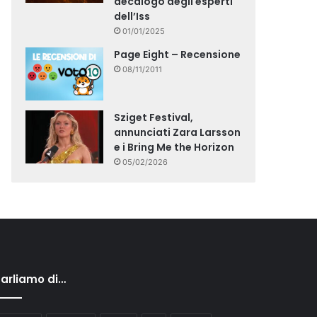
decalogo degli esperti
dell’Iss
01/01/2025
Page Eight – Recensione
08/11/2011
Sziget Festival,
annunciati Zara Larsson
e i Bring Me the Horizon
05/02/2026
arliamo di…