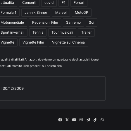
attualità
Concerti
covid
F1
Ferrari
Formula 1
Jannik Sinner
Marvel
MotoGP
Motomondiale
Recensioni Film
Sanremo
Sci
Sport invernali
Tennis
Tour musicali
Trailer
Vignette
Vignette Film
Vignette sul Cinema
n qualità di affiliati Amazon, riceviamo un guadagno dagli acquisti idonei
fettuati tramite i link presenti sul nostro sito.
el 30/12/2009
Facebook
X
You
Instagram
Telegram
TikTok
WhatsApp
Tube