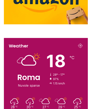
Weather
18
℃
Roma
28º - 17º
97%
1.15 km/h
Nuvole sparse
28
30
27
29
25
℃
℃
℃
℃
℃