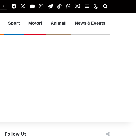
Facebook
X
You Tube
Instagram
Telegram
TikTok
WhatsApp
Articolo Random
Barra laterale
Cambia aspetto
Cerca
Sport
Motori
Animali
News & Events
Follow Us