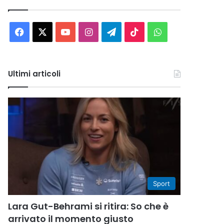
Facebook
X
You
Instagram
Telegram
TikTok
WhatsApp
Tube
Ultimi articoli
Sport
Lara Gut-Behrami si ritira: So che è
arrivato il momento giusto