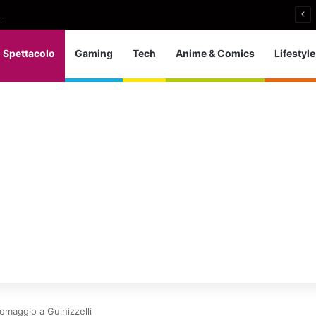
i si ritira: So che è arrivato il momento giusto
Spettacolo
Gaming
Tech
Anime & Comics
Lifestyle
 omaggio a Guinizzelli