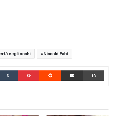
ertà negli occhi
Niccolò Fabi
inkedIn
Tumblr
Pinterest
Reddit
Condividi via Email
Stampa