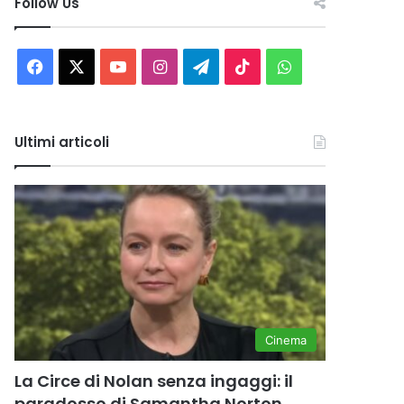
Follow Us
Facebook
X
You
Instagram
Telegram
TikTok
WhatsApp
Tube
Ultimi articoli
Cinema
La Circe di Nolan senza ingaggi: il
paradosso di Samantha Norton