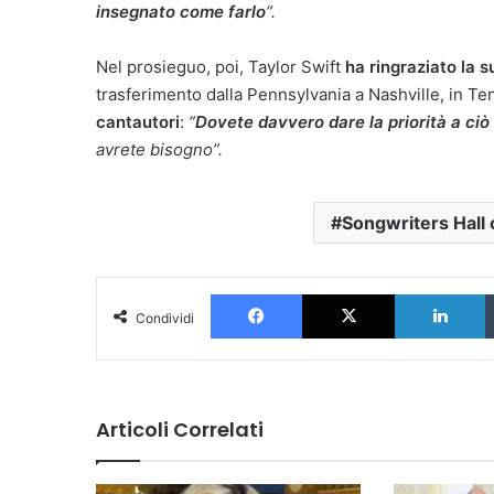
insegnato come farlo
“.
Nel prosieguo, poi, Taylor Swift
ha ringraziato la su
trasferimento dalla Pennsylvania a Nashville, in T
cantautori
:
“
Dovete davvero dare la priorità a ciò
avrete bisogno”.
Songwriters Hall
Facebook
X
L
Condividi
Articoli Correlati