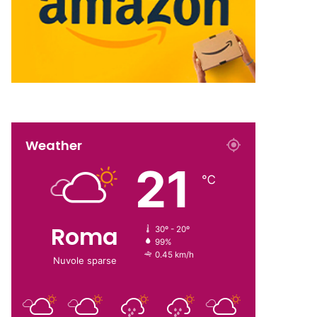
Weather
21
℃
Roma
30º - 20º
99%
0.45 km/h
Nuvole sparse