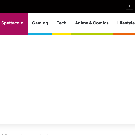
an senza ingaggi: il paradosso di Samantha Norton
Spettacolo
Gaming
Tech
Anime & Comics
Lifestyle