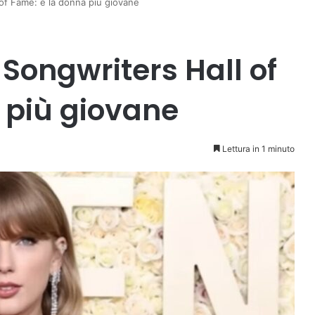
 of Fame: è la donna più giovane
 Songwriters Hall of
 più giovane
Lettura in 1 minuto