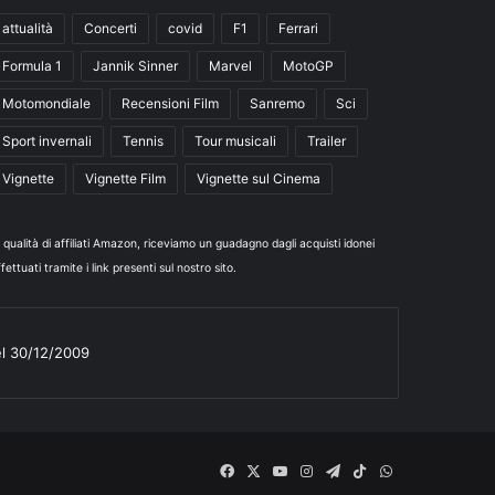
attualità
Concerti
covid
F1
Ferrari
Formula 1
Jannik Sinner
Marvel
MotoGP
Motomondiale
Recensioni Film
Sanremo
Sci
Sport invernali
Tennis
Tour musicali
Trailer
Vignette
Vignette Film
Vignette sul Cinema
n qualità di affiliati Amazon, riceviamo un guadagno dagli acquisti idonei
fettuati tramite i link presenti sul nostro sito.
el 30/12/2009
Facebook
X
You
Instagram
Telegram
TikTok
WhatsApp