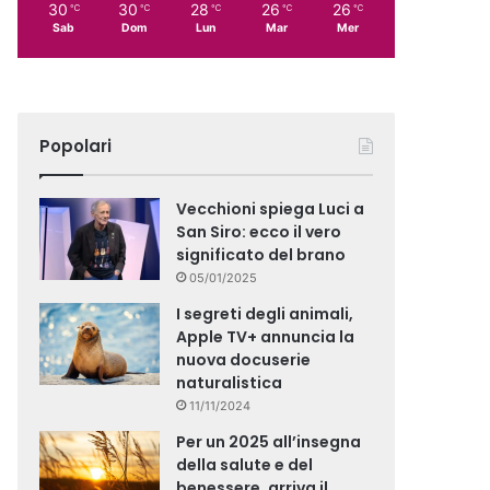
30
30
28
26
26
℃
℃
℃
℃
℃
Sab
Dom
Lun
Mar
Mer
Popolari
Vecchioni spiega Luci a
San Siro: ecco il vero
significato del brano
05/01/2025
I segreti degli animali,
Apple TV+ annuncia la
nuova docuserie
naturalistica
11/11/2024
Per un 2025 all’insegna
della salute e del
benessere, arriva il