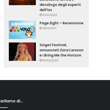
decalogo degli esperti
dell’Iss
01/01/2025
Page Eight – Recensione
08/11/2011
Sziget Festival,
annunciati Zara Larsson
e i Bring Me the Horizon
05/02/2026
arliamo di…