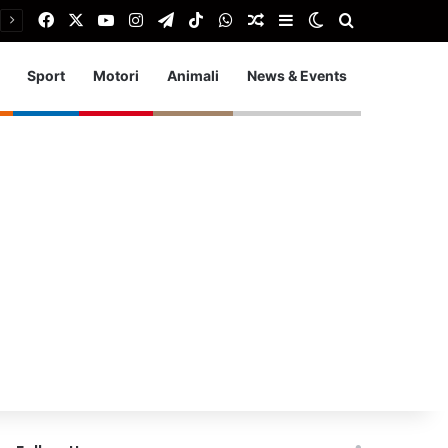
Facebook
X
You Tube
Instagram
Telegram
TikTok
WhatsApp
Articolo Random
Barra laterale
Cambia aspetto
Cerca
Sport
Motori
Animali
News & Events