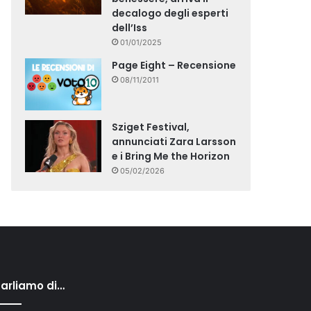
decalogo degli esperti
dell’Iss
01/01/2025
Page Eight – Recensione
08/11/2011
Sziget Festival,
annunciati Zara Larsson
e i Bring Me the Horizon
05/02/2026
arliamo di…