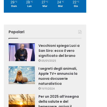
29
28
27
24
22
℃
℃
℃
℃
℃
Dom
Lun
Mar
Mer
Gio
Popolari
Vecchioni spiega Luci a
San Siro: ecco il vero
significato del brano
05/01/2025
I segreti degli animali,
Apple TV+ annuncia la
nuova docuserie
naturalistica
11/11/2024
Per un 2025 all’insegna
della salute e del
benessere, arriva il