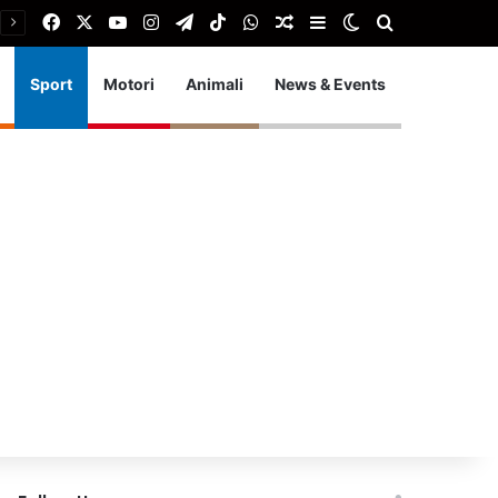
Facebook
X
You Tube
Instagram
Telegram
TikTok
WhatsApp
Articolo Random
Barra laterale
Cambia aspetto
Cerca
Sport
Motori
Animali
News & Events