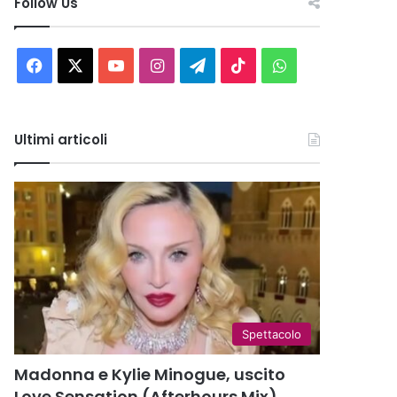
Follow Us
Facebook
X
You
Instagram
Telegram
TikTok
WhatsApp
Tube
Ultimi articoli
Spettacolo
Madonna e Kylie Minogue, uscito
Love Sensation (Afterhours Mix)