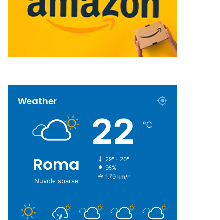
Weather
22
℃
Roma
29º - 20º
95%
1.79 km/h
Nuvole sparse