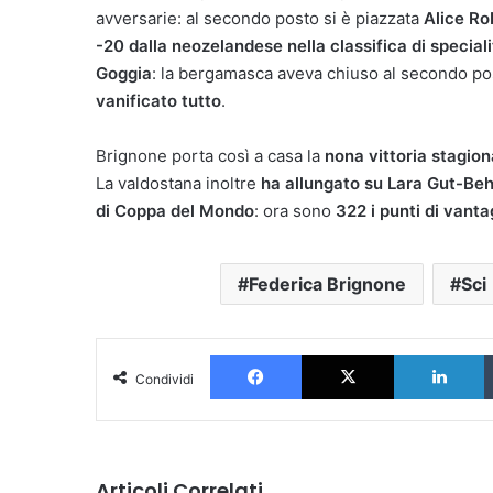
avversarie: al secondo posto si è piazzata
Alice Ro
-20 dalla neozelandese nella classifica di speciali
Goggia
: la bergamasca aveva chiuso al secondo p
vanificato tutto
.
Brignone porta così a casa la
nona vittoria stagion
La valdostana inoltre
ha allungato su Lara Gut-Be
di Coppa del Mondo
: ora sono
322 i punti di vanta
Federica Brignone
Sci
Facebook
X
L
Condividi
Articoli Correlati