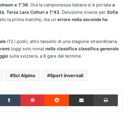
binson a 1″36
. Ora la campionessa italiana si è portata
a
tà
.
Terza Lara Colturi a 1″43
. Delusione invece per
Sofia
osto la prima manche, ma un
errore nella seconda ha
ale
(12 i podi), altro tassello di una stagione straordinaria.
hrami
(oggi solo nona)
nella classifica classifica generale
ggio
sulla svizzera, a 8 gare dal termine.
Sci Alpino
Sport invernali
inkedIn
Tumblr
Pinterest
Reddit
Condividi via Email
Stampa