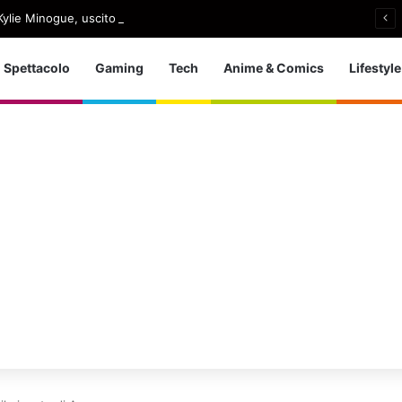
ylie Minogue, uscito Love Sensation (Afterhours Mix)
Spettacolo
Gaming
Tech
Anime & Comics
Lifestyle