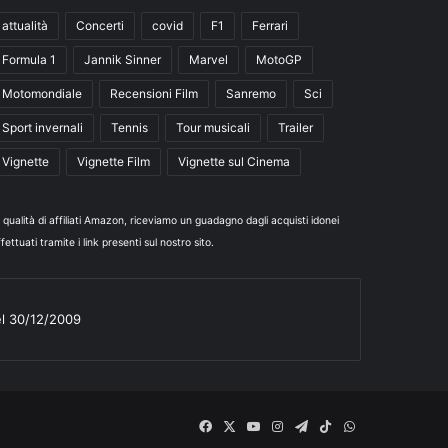
attualità
Concerti
covid
F1
Ferrari
Formula 1
Jannik Sinner
Marvel
MotoGP
Motomondiale
Recensioni Film
Sanremo
Sci
Sport invernali
Tennis
Tour musicali
Trailer
Vignette
Vignette Film
Vignette sul Cinema
n qualità di affiliati Amazon, riceviamo un guadagno dagli acquisti idonei
fettuati tramite i link presenti sul nostro sito.
el 30/12/2009
Facebook
X
You
Instagram
Telegram
TikTok
WhatsApp