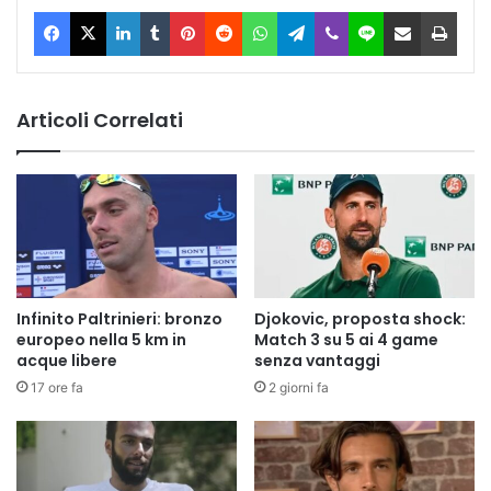
Facebook
X
LinkedIn
Tumblr
Pinterest
Reddit
WhatsApp
Telegram
Viber
Line
Condividi via Email
Stam
Articoli Correlati
Infinito Paltrinieri: bronzo
Djokovic, proposta shock:
europeo nella 5 km in
Match 3 su 5 ai 4 game
acque libere
senza vantaggi
17 ore fa
2 giorni fa