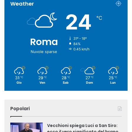
Weather
24
℃
Roma
31º - 18º
84%
0.45 km/h
Nuvole sparse
31
29
28
27
25
℃
℃
℃
℃
℃
Gio
Ven
Sab
Dom
Lun
Popolari
Vecchioni spiega Luci a San Siro:
ecco il vero significato del brano