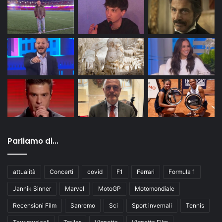
Parliamo di…
attualità
Concerti
covid
F1
Ferrari
Formula 1
Jannik Sinner
Marvel
MotoGP
Motomondiale
Recensioni Film
Sanremo
Sci
Sport invernali
Tennis