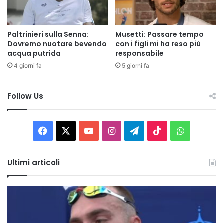
Paltrinieri sulla Senna:
Musetti: Passare tempo
Dovremo nuotare bevendo
con i figli mi ha reso più
acqua putrida
responsabile
4 giorni fa
5 giorni fa
Follow Us
Facebook
X
You
Instagram
Telegram
TikTok
WhatsAp
Tube
Ultimi articoli