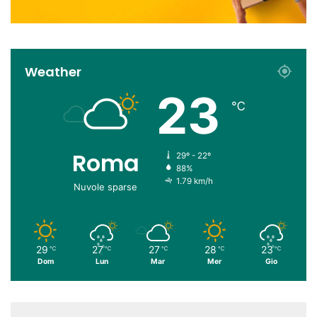
Weather
23
℃
Roma
29º - 22º
88%
1.79 km/h
Nuvole sparse
29
27
27
28
23
℃
℃
℃
℃
℃
Dom
Lun
Mar
Mer
Gio