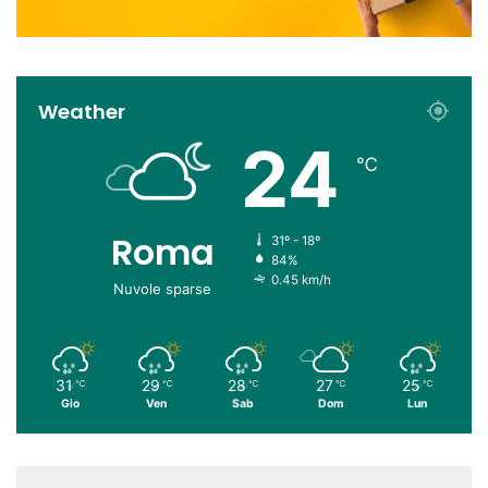
Weather
24
℃
Roma
31º - 18º
84%
0.45 km/h
Nuvole sparse
31
29
28
27
25
℃
℃
℃
℃
℃
Gio
Ven
Sab
Dom
Lun