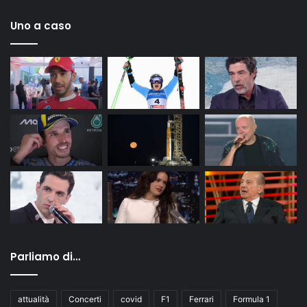
Uno a caso
Parliamo di…
attualità
Concerti
covid
F1
Ferrari
Formula 1