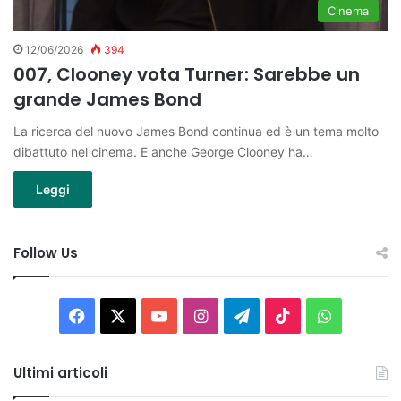
Cinema
12/06/2026
394
007, Clooney vota Turner: Sarebbe un
grande James Bond
La ricerca del nuovo James Bond continua ed è un tema molto
dibattuto nel cinema. E anche George Clooney ha…
Leggi
Follow Us
Facebook
X
You
Instagram
Telegram
TikTok
WhatsAp
Tube
Ultimi articoli