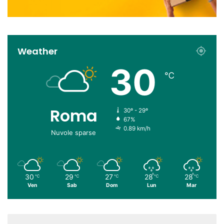
Weather
30
℃
Roma
30º - 29º
67%
0.89 km/h
Nuvole sparse
30
29
27
28
28
℃
℃
℃
℃
℃
Ven
Sab
Dom
Lun
Mar