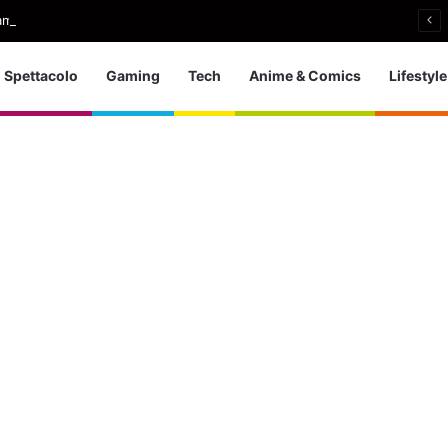
i si ritira: So che è arrivato il momento giusto
Spettacolo
Gaming
Tech
Anime & Comics
Lifestyle