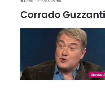
Home
/
Corrado Guzzanti
Corrado Guzzant
Spettaco