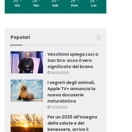
30
29
30
26
28
Gio
Ven
Sab
Dom
Lun
Popolari
Vecchioni spiega Luci a
San Siro: ecco il vero
significato del brano
05/01/2025
I segreti degli animali,
Apple TV+ annuncia la
nuova docuserie
naturalistica
11/11/2024
Per un 2025 all’insegna
della salute e del
benessere, arriva il