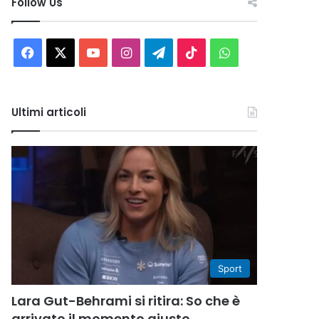
Follow Us
Facebook
X
You
Instagram
Telegram
TikTok
WhatsApp
Tube
Ultimi articoli
Sport
Lara Gut-Behrami si ritira: So che è
arrivato il momento giusto