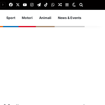
Facebook
X
You Tube
Instagram
Telegram
TikTok
WhatsApp
Articolo Random
Barra laterale
Cambia aspetto
Cerca
Sport
Motori
Animali
News & Events