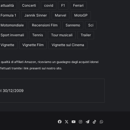
attualità
Concerti
covid
F1
Ferrari
Formula 1
Jannik Sinner
Marvel
MotoGP
Motomondiale
Recensioni Film
Sanremo
Sci
Sport invernali
Tennis
Tour musicali
Trailer
Vignette
Vignette Film
Vignette sul Cinema
n qualità di affiliati Amazon, riceviamo un guadagno dagli acquisti idonei
fettuati tramite i link presenti sul nostro sito.
el 30/12/2009
Facebook
X
You
Instagram
Telegram
TikTok
WhatsApp
Tube