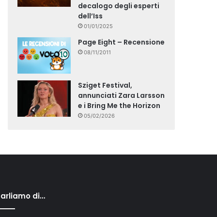
decalogo degli esperti
dell’Iss
01/01/2025
Page Eight – Recensione
08/11/2011
Sziget Festival,
annunciati Zara Larsson
e i Bring Me the Horizon
05/02/2026
arliamo di…