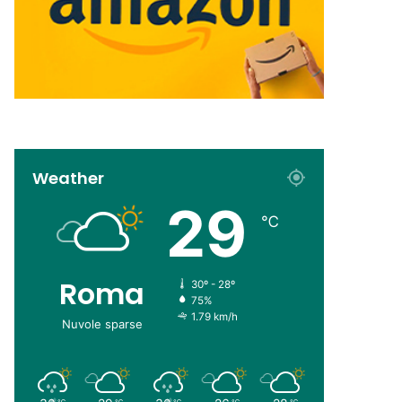
Weather
29
℃
Roma
30º - 28º
75%
1.79 km/h
Nuvole sparse
℃
℃
℃
℃
℃