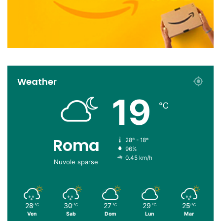
Weather
19
℃
Roma
28º - 18º
96%
0.45 km/h
Nuvole sparse
28
30
27
29
25
℃
℃
℃
℃
℃
Ven
Sab
Dom
Lun
Mar