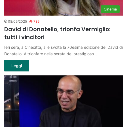
Cinema
08/05/2025
785
David di Donatello, trionfa Vermiglio:
tutti i vincitori
Ieri sera, a Cinecittà, si è svolta la 70esima edizione dei David di
Donatello. A trionfare nella serata del prestigioso…
Leggi