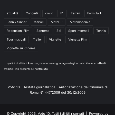
attualità
Concerti
covid
F1
Ferrari
Formula 1
Jannik Sinner
Marvel
MotoGP
Motomondiale
Recensioni Film
Sanremo
Sci
Sport invernali
Tennis
Tour musicali
Trailer
Vignette
Vignette Film
Vignette sul Cinema
In qualità di affiliati Amazon, riceviamo un guadagno dagli acquisti idonei effettuati
tramite i link presenti sul nostro sito.
Voto 10 - Testata giornalistica - Autorizzazione del tribunale di
Roma N° 447/2009 del 30/12/2009
© Copyright 2026, Voto 10. Tutti i diritti riservati | Powered by