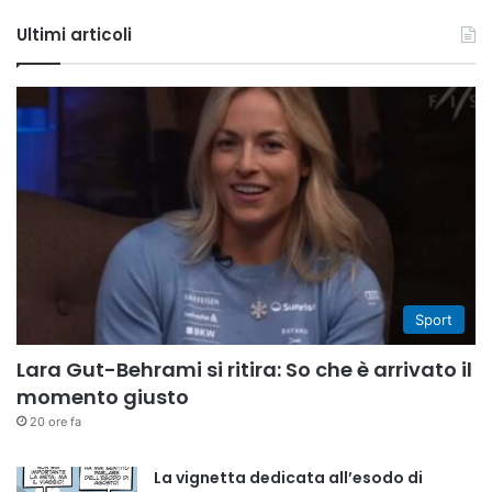
Tube
Ultimi articoli
Sport
Lara Gut-Behrami si ritira: So che è arrivato il
momento giusto
20 ore fa
La vignetta dedicata all’esodo di