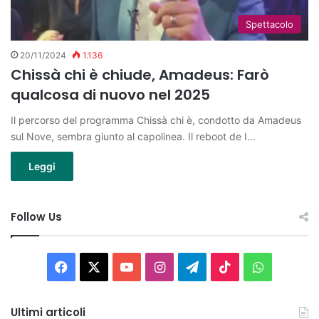
Spettacolo
20/11/2024
1.136
Chissà chi è chiude, Amadeus: Farò
qualcosa di nuovo nel 2025
Il percorso del programma Chissà chi è, condotto da Amadeus
sul Nove, sembra giunto al capolinea. Il reboot de I…
Leggi
Follow Us
Facebook
X
You
Instagram
Telegram
TikTok
WhatsAp
Tube
Ultimi articoli