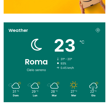
Weather
23
℃
Roma
31º - 20º
93%
0.45 km/h
Cielo sereno
31
29
28
27
22
℃
℃
℃
℃
℃
Dom
Lun
Mar
Mer
Gio