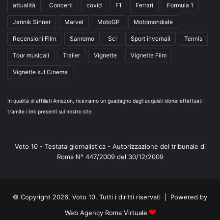
attualità
Concerti
covid
F1
Ferrari
Formula 1
Jannik Sinner
Marvel
MotoGP
Motomondiale
Recensioni Film
Sanremo
Sci
Sport invernali
Tennis
Tour musicali
Trailer
Vignette
Vignette Film
Vignette sul Cinema
In qualità di affiliati Amazon, riceviamo un guadagno dagli acquisti idonei effettuati
tramite i link presenti sul nostro sito.
Voto 10 - Testata giornalistica - Autorizzazione del tribunale di
Roma N° 447/2009 del 30/12/2009
© Copyright 2026, Voto 10. Tutti i diritti riservati | Powered by
Web Agency Roma Virtuale