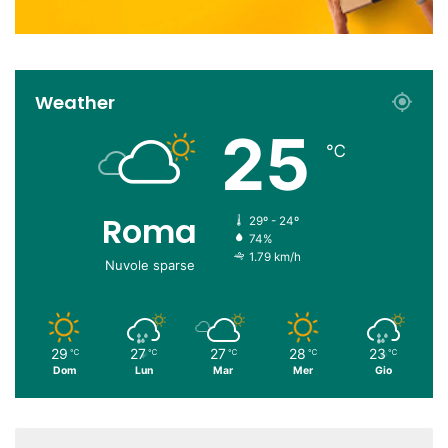
Weather
25
℃
Roma
29º - 24º
74%
1.79 km/h
Nuvole sparse
29
27
27
28
23
℃
℃
℃
℃
℃
Dom
Lun
Mar
Mer
Gio