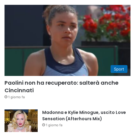
Sport
Paolini non ha recuperato: salterà anche
Cincinnati
1 giorno fa
Madonna e Kylie Minogue, uscito Love
Sensation (Afterhours Mix)
1 giorno fa