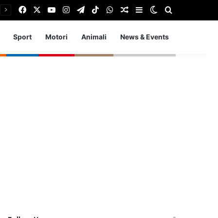
Facebook
X
You Tube
Instagram
Telegram
TikTok
WhatsApp
Articolo Random
Barra laterale
Cambia aspetto
Cerca
Sport
Motori
Animali
News & Events