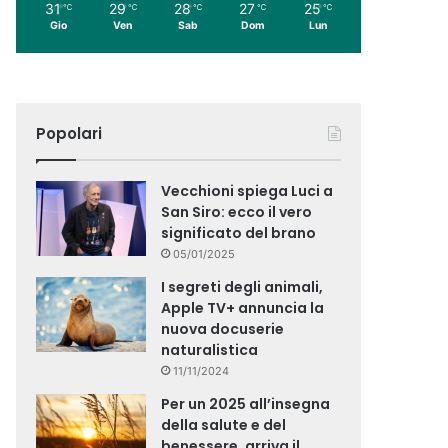
31
29
28
27
25
℃
℃
℃
℃
℃
Gio
Ven
Sab
Dom
Lun
Popolari
Vecchioni spiega Luci a
San Siro: ecco il vero
significato del brano
05/01/2025
I segreti degli animali,
Apple TV+ annuncia la
nuova docuserie
naturalistica
11/11/2024
Per un 2025 all’insegna
della salute e del
benessere, arriva il