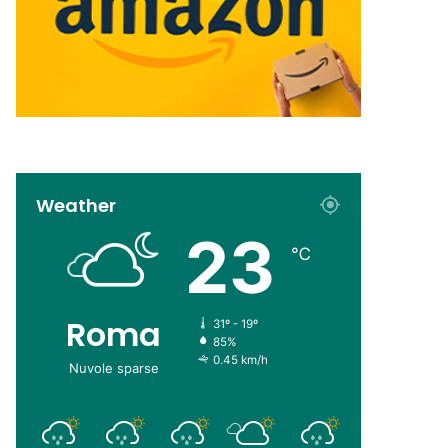
Weather
23
℃
Roma
31º - 19º
85%
0.45 km/h
Nuvole sparse