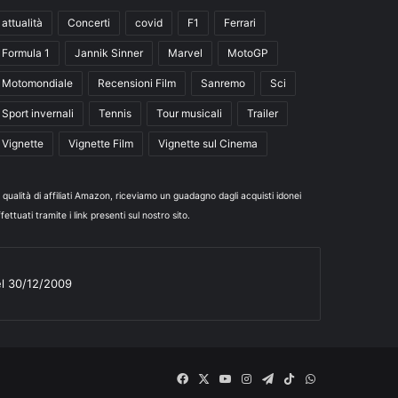
attualità
Concerti
covid
F1
Ferrari
Formula 1
Jannik Sinner
Marvel
MotoGP
Motomondiale
Recensioni Film
Sanremo
Sci
Sport invernali
Tennis
Tour musicali
Trailer
Vignette
Vignette Film
Vignette sul Cinema
n qualità di affiliati Amazon, riceviamo un guadagno dagli acquisti idonei
fettuati tramite i link presenti sul nostro sito.
el 30/12/2009
Facebook
X
You
Instagram
Telegram
TikTok
WhatsApp