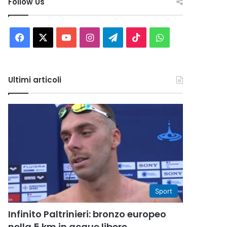
Follow Us
Facebook
X
You
Instagram
Telegram
TikTok
WhatsApp
Tube
Ultimi articoli
Sport
Infinito Paltrinieri: bronzo europeo
nella 5 km in acque libere