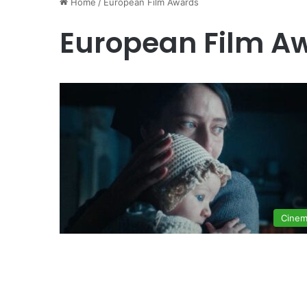
Home
/
European Film Awards
European Film A
Cine