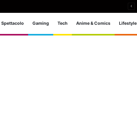
nieri: bronzo europeo nella 5 km in acque libere
Spettacolo
Gaming
Tech
Anime & Comics
Lifestyle