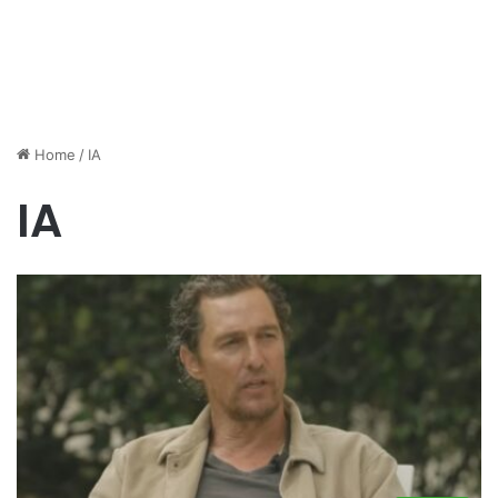
Home
/
IA
IA