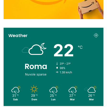
Weather
22
℃
Roma
31º - 21º
98%
1.38 km/h
Nuvole sparse
31
29
25
27
26
℃
℃
℃
℃
℃
Sab
Dom
Lun
Mar
Mer