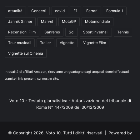
attualità
Concerti
covid
F1
Ferrari
Formula 1
Jannik Sinner
Marvel
MotoGP
Motomondiale
Recensioni Film
Sanremo
Sci
Sport invernali
Tennis
Tour musicali
Trailer
Vignette
Vignette Film
Vignette sul Cinema
In qualità di affiliati Amazon, riceviamo un guadagno dagli acquisti idonei effettuati
tramite i link presenti sul nostro sito.
Voto 10 - Testata giornalistica - Autorizzazione del tribunale di
Roma N° 447/2009 del 30/12/2009
© Copyright 2026, Voto 10. Tutti i diritti riservati | Powered by