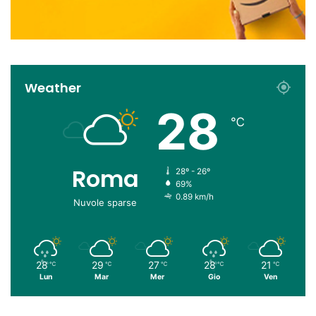
Weather
28
℃
Roma
28º - 26º
69%
0.89 km/h
Nuvole sparse
28
29
27
28
21
℃
℃
℃
℃
℃
Lun
Mar
Mer
Gio
Ven