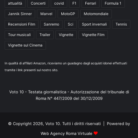
attualità
Concerti
covid
F1
Ferrari
Formula 1
Jannik Sinner
Marvel
MotoGP
Motomondiale
Recensioni Film
Sanremo
Sci
Sport invernali
Tennis
Tour musicali
Trailer
Vignette
Vignette Film
Vignette sul Cinema
In qualità di affiliati Amazon, riceviamo un guadagno dagli acquisti idonei effettuati
tramite i link presenti sul nostro sito.
Voto 10 - Testata giornalistica - Autorizzazione del tribunale di
Roma N° 447/2009 del 30/12/2009
© Copyright 2026, Voto 10. Tutti i diritti riservati | Powered by
Web Agency Roma Virtuale