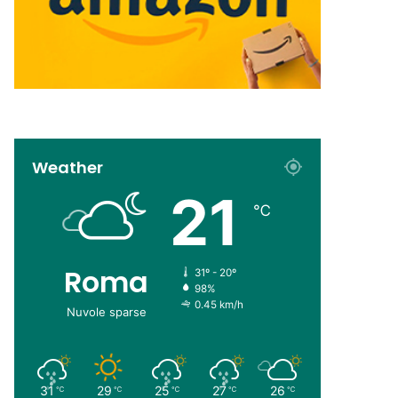
Weather
21
℃
Roma
31º - 20º
98%
0.45 km/h
Nuvole sparse
31
29
25
27
26
℃
℃
℃
℃
℃