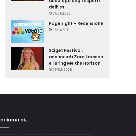
decalogo degli esperti
dell’Iss
01/01/2025
Page Eight – Recensione
08/11/2011
Sziget Festival,
annunciati Zara Larsson
e i Bring Me the Horizon
05/02/2026
arliamo di…