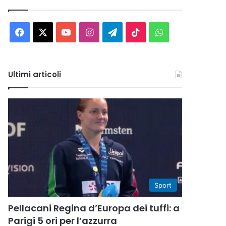
Facebook
X
You
Instagram
Telegram
TikTok
WhatsApp
Tube
Ultimi articoli
Sport
Pellacani Regina d’Europa dei tuffi: a
Parigi 5 ori per l’azzurra