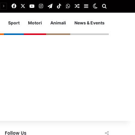
Facebook
X
You Tube
Instagram
Telegram
TikTok
WhatsApp
Articolo Random
Barra laterale
Cambia aspetto
Cerca
Sport
Motori
Animali
News & Events
Follow Us