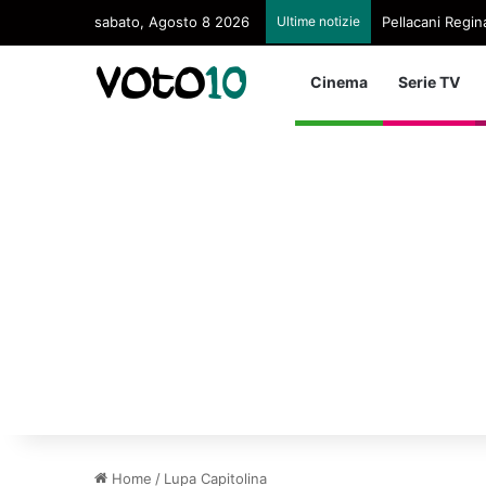
sabato, Agosto 8 2026
Ultime notizie
Pellacani Regina
Cinema
Serie TV
Home
/
Lupa Capitolina