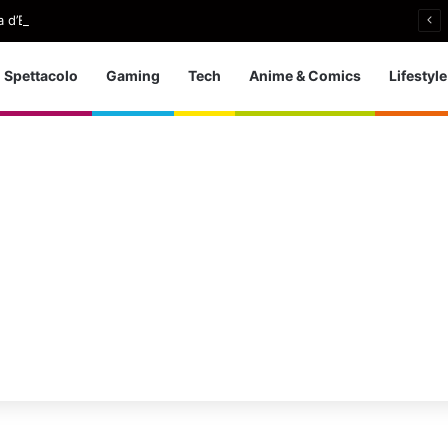
 d’Europa dei tuffi: a Parigi 5 ori per l’azzurra
Spettacolo
Gaming
Tech
Anime & Comics
Lifestyle