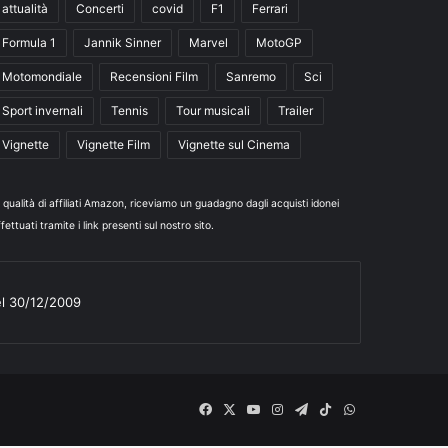
attualità
Concerti
covid
F1
Ferrari
Formula 1
Jannik Sinner
Marvel
MotoGP
Motomondiale
Recensioni Film
Sanremo
Sci
Sport invernali
Tennis
Tour musicali
Trailer
Vignette
Vignette Film
Vignette sul Cinema
n qualità di affiliati Amazon, riceviamo un guadagno dagli acquisti idonei
fettuati tramite i link presenti sul nostro sito.
el 30/12/2009
Facebook
X
You
Instagram
Telegram
TikTok
WhatsApp
Tube