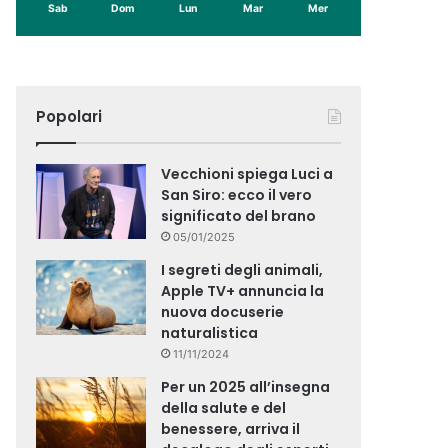
Sab
Dom
Lun
Mar
Mer
Popolari
Vecchioni spiega Luci a
San Siro: ecco il vero
significato del brano
05/01/2025
I segreti degli animali,
Apple TV+ annuncia la
nuova docuserie
naturalistica
11/11/2024
Per un 2025 all’insegna
della salute e del
benessere, arriva il