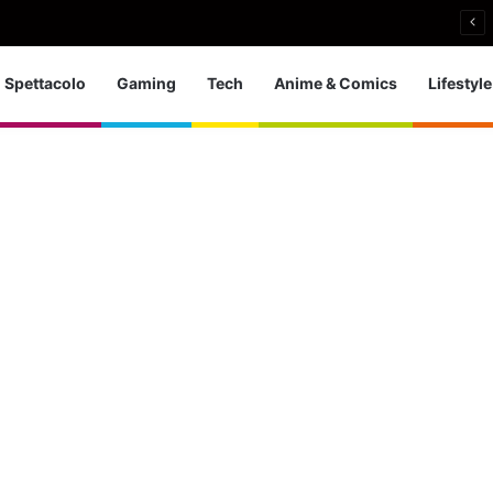
nieri: bronzo europeo nella 5 km in acque libere
Spettacolo
Gaming
Tech
Anime & Comics
Lifestyle