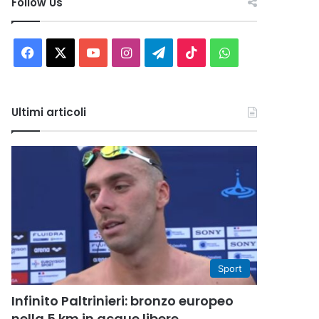
Follow Us
Facebook
X
You
Instagram
Telegram
TikTok
WhatsApp
Tube
Ultimi articoli
Sport
Infinito Paltrinieri: bronzo europeo
nella 5 km in acque libere