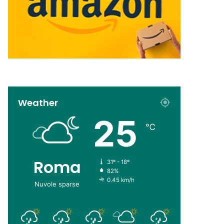
Weather
25
℃
Roma
31º - 18º
82%
0.45 km/h
Nuvole sparse