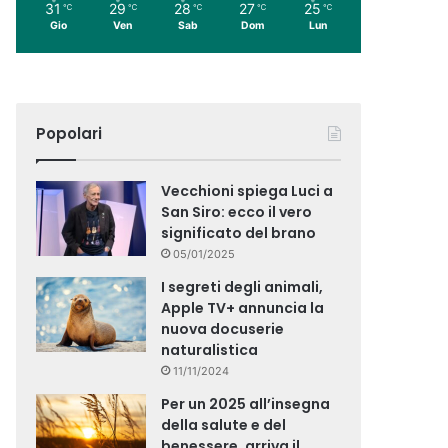
31
29
28
27
25
℃
℃
℃
℃
℃
Gio
Ven
Sab
Dom
Lun
Popolari
Vecchioni spiega Luci a
San Siro: ecco il vero
significato del brano
05/01/2025
I segreti degli animali,
Apple TV+ annuncia la
nuova docuserie
naturalistica
11/11/2024
Per un 2025 all’insegna
della salute e del
benessere, arriva il