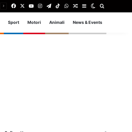
Facebook
X
You Tube
Instagram
Telegram
TikTok
WhatsApp
Articolo Random
Barra laterale
Cambia aspetto
Cerca
Sport
Motori
Animali
News & Events