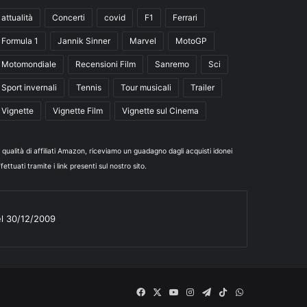
attualità
Concerti
covid
F1
Ferrari
Formula 1
Jannik Sinner
Marvel
MotoGP
Motomondiale
Recensioni Film
Sanremo
Sci
Sport invernali
Tennis
Tour musicali
Trailer
Vignette
Vignette Film
Vignette sul Cinema
n qualità di affiliati Amazon, riceviamo un guadagno dagli acquisti idonei
fettuati tramite i link presenti sul nostro sito.
el 30/12/2009
Facebook
X
You
Instagram
Telegram
TikTok
WhatsApp