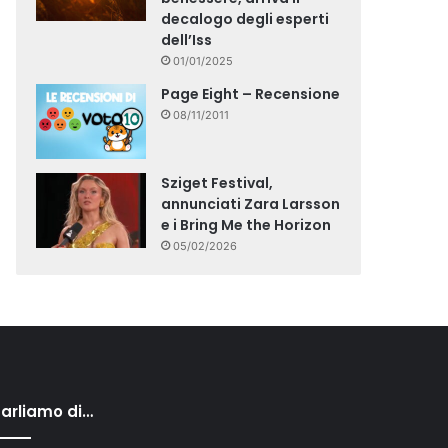
decalogo degli esperti
dell’Iss
01/01/2025
Page Eight – Recensione
08/11/2011
Sziget Festival,
annunciati Zara Larsson
e i Bring Me the Horizon
05/02/2026
arliamo di…