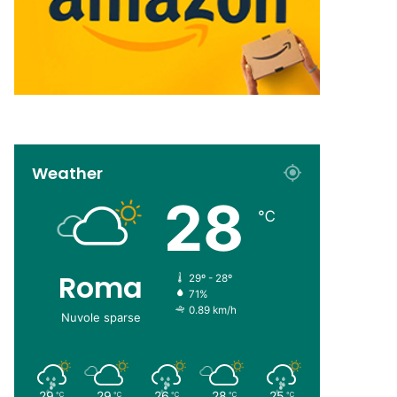
Weather
28
℃
Roma
29º - 28º
71%
0.89 km/h
Nuvole sparse
29
29
26
28
25
℃
℃
℃
℃
℃