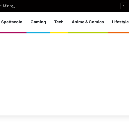
e Minogue, uscito Love Sensation (Afterhours Mix)
Spettacolo
Gaming
Tech
Anime & Comics
Lifestyle