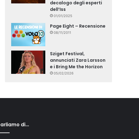
decalogo degli esperti
dell’Iss
01/01/2025
Page Eight – Recensione
08/11/2011
Sziget Festival,
annunciati Zara Larsson
e i Bring Me the Horizon
05/02/2026
arliamo di…