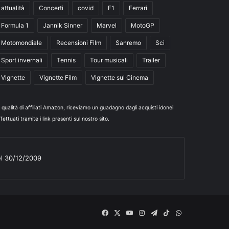
attualità
Concerti
covid
F1
Ferrari
Formula 1
Jannik Sinner
Marvel
MotoGP
Motomondiale
Recensioni Film
Sanremo
Sci
Sport invernali
Tennis
Tour musicali
Trailer
Vignette
Vignette Film
Vignette sul Cinema
n qualità di affiliati Amazon, riceviamo un guadagno dagli acquisti idonei
fettuati tramite i link presenti sul nostro sito.
el 30/12/2009
Facebook
X
You
Instagram
Telegram
TikTok
WhatsApp
Tube