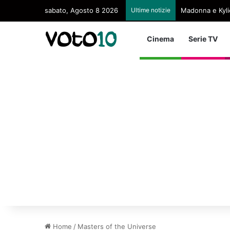
sabato, Agosto 8 2026
Ultime notizie
Madonna e Kyli
Cinema
Serie TV
Home
/
Masters of the Universe