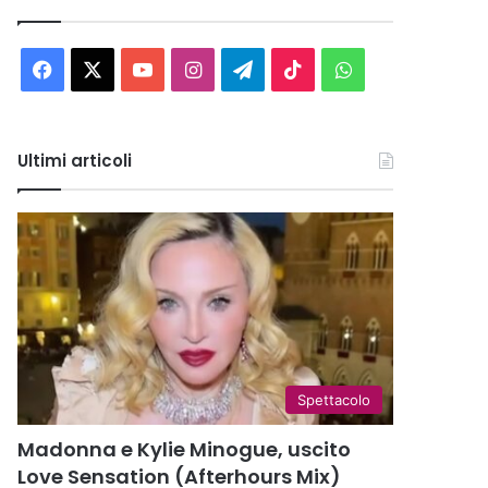
Facebook
X
You
Instagram
Telegram
TikTok
WhatsApp
Tube
Ultimi articoli
Spettacolo
Madonna e Kylie Minogue, uscito
Love Sensation (Afterhours Mix)