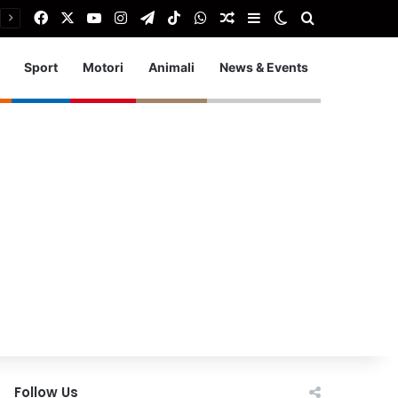
Facebook
X
You Tube
Instagram
Telegram
TikTok
WhatsApp
Articolo Random
Barra laterale
Cambia aspetto
Cerca
Sport
Motori
Animali
News & Events
Follow Us