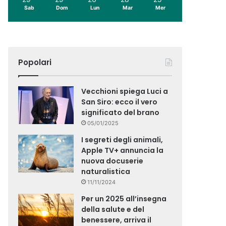
Sab
Dom
Lun
Mar
Mer
Popolari
Vecchioni spiega Luci a
San Siro: ecco il vero
significato del brano
05/01/2025
I segreti degli animali,
Apple TV+ annuncia la
nuova docuserie
naturalistica
11/11/2024
Per un 2025 all’insegna
della salute e del
benessere, arriva il