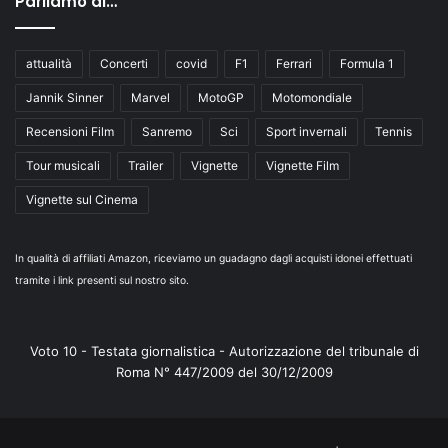
Parliamo di…
attualità
Concerti
covid
F1
Ferrari
Formula 1
Jannik Sinner
Marvel
MotoGP
Motomondiale
Recensioni Film
Sanremo
Sci
Sport invernali
Tennis
Tour musicali
Trailer
Vignette
Vignette Film
Vignette sul Cinema
In qualità di affiliati Amazon, riceviamo un guadagno dagli acquisti idonei effettuati
tramite i link presenti sul nostro sito.
Voto 10 - Testata giornalistica - Autorizzazione del tribunale di
Roma N° 447/2009 del 30/12/2009