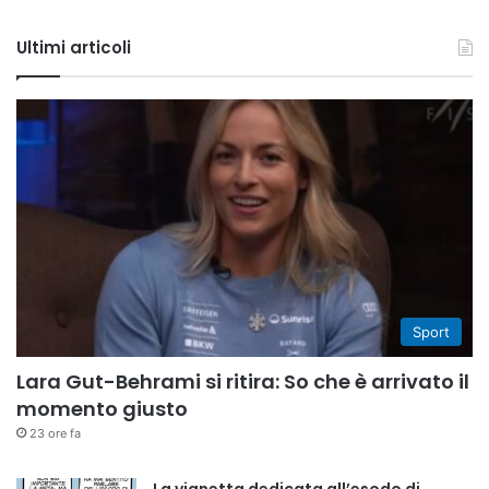
Tube
Ultimi articoli
Sport
Lara Gut-Behrami si ritira: So che è arrivato il
momento giusto
23 ore fa
La vignetta dedicata all’esodo di