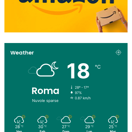
Weather
18
℃
Roma
28º - 17º
97%
0.87 km/h
Nuvole sparse
28
30
27
29
25
℃
℃
℃
℃
℃
Ven
Sab
Dom
Lun
Mar