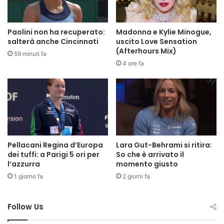
Paolini non ha recuperato:
Madonna e Kylie Minogue,
salterà anche Cincinnati
uscito Love Sensation
(Afterhours Mix)
59 minuti fa
4 ore fa
Pellacani Regina d’Europa
Lara Gut-Behrami si ritira:
dei tuffi: a Parigi 5 ori per
So che è arrivato il
l’azzurra
momento giusto
1 giorno fa
2 giorni fa
Follow Us