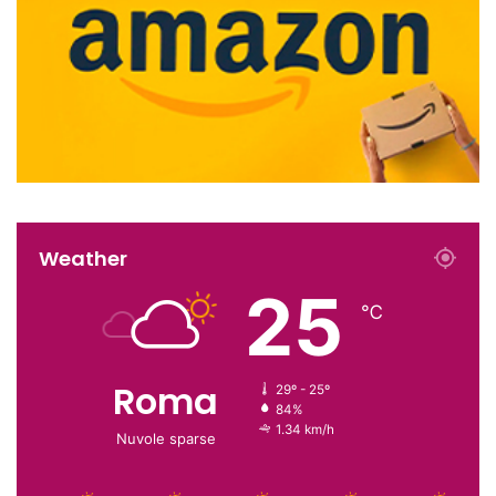
Weather
25
℃
Roma
29º - 25º
84%
1.34 km/h
Nuvole sparse