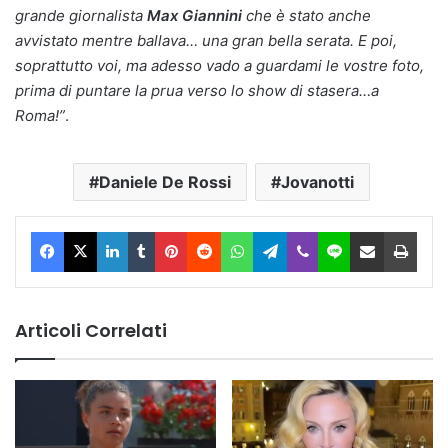
grande giornalista
Max Giannini
che è stato anche
avvistato mentre ballava… una gran bella serata. E poi,
soprattutto voi, ma adesso vado a guardami le vostre foto,
prima di puntare la prua verso lo show di stasera…a
Roma!”
.
Daniele De Rossi
Jovanotti
Facebook
X
LinkedIn
Tumblr
Pinterest
Reddit
WhatsApp
Telegram
Viber
Line
Condividi via Email
Stam
Articoli Correlati