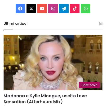
Facebook
X
You
Instagram
Telegram
TikTok
WhatsAp
Tube
Ultimi articoli
Spettacolo
Madonna e Kylie Minogue, uscito Love
Sensation (Afterhours Mix)