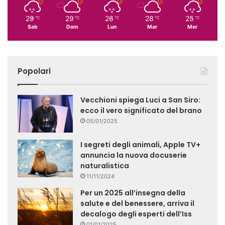
29
29
26
28
25
℃
℃
℃
℃
℃
Sab
Dom
Lun
Mar
Mer
Popolari
Vecchioni spiega Luci a San Siro:
ecco il vero significato del brano
05/01/2025
I segreti degli animali, Apple TV+
annuncia la nuova docuserie
naturalistica
11/11/2024
Per un 2025 all’insegna della
salute e del benessere, arriva il
decalogo degli esperti dell’Iss
01/01/2025