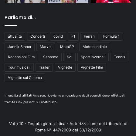
Parliamo di…
attualità
Concerti
covid
F1
Ferrari
Formula 1
Jannik Sinner
Marvel
MotoGP
Motomondiale
Recensioni Film
Sanremo
Sci
Sport invernali
Tennis
Tour musicali
Trailer
Vignette
Vignette Film
Vignette sul Cinema
In qualità di affiliati Amazon, riceviamo un guadagno dagli acquisti idonei effettuati
tramite i link presenti sul nostro sito.
Voto 10 - Testata giornalistica - Autorizzazione del tribunale di
Roma N° 447/2009 del 30/12/2009