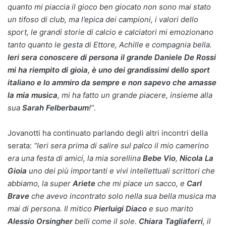
quanto mi piaccia il gioco ben giocato non sono mai stato
un tifoso di club, ma l’epica dei campioni, i valori dello
sport, le grandi storie di calcio e calciatori mi emozionano
tanto quanto le gesta di Ettore, Achille e compagnia bella.
Ieri sera conoscere di persona il grande Daniele De Rossi
mi ha riempito di gioia, è uno dei grandissimi dello sport
italiano e lo ammiro da sempre e non sapevo che amasse
la mia musica
, mi ha fatto un grande piacere, insieme alla
sua
Sarah Felberbaum
!”
.
Jovanotti ha continuato parlando degli altri incontri della
serata:
“Ieri sera prima di salire sul palco il mio camerino
era una festa di amici, la mia sorellina
Bebe Vio
,
Nicola La
Gioia
uno dei più importanti e vivi intellettuali scrittori che
abbiamo, la super
Ariete
che mi piace un sacco, e
Carl
Brave
che avevo incontrato solo nella sua bella musica ma
mai di persona. Il mitico
Pierluigi Diaco
e suo marito
Alessio Orsingher
belli come il sole.
Chiara Tagliaferri
, il