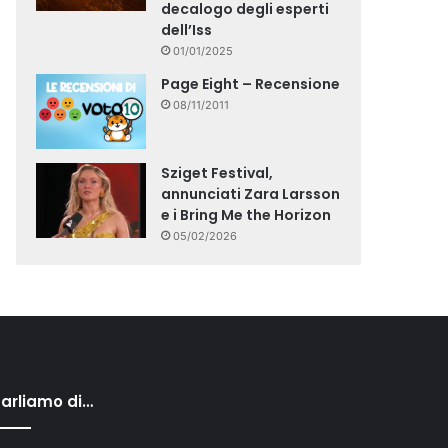
decalogo degli esperti
dell’Iss
01/01/2025
Page Eight – Recensione
08/11/2011
Sziget Festival,
annunciati Zara Larsson
e i Bring Me the Horizon
05/02/2026
arliamo di…