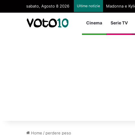
sabato, Agosto 8 2026
Ultime notizie
Madonna e Kyli
Cinema
Serie TV
Home
/
perdere peso