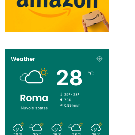
Weather
28
℃
Roma
29º - 28º
73%
0.89 km/h
Nuvole sparse
29
29
26
28
25
℃
℃
℃
℃
℃