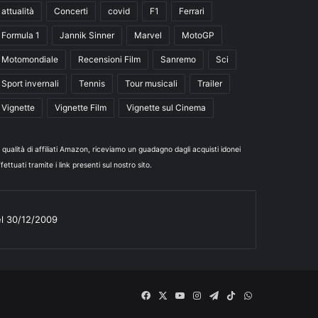
attualità
Concerti
covid
F1
Ferrari
Formula 1
Jannik Sinner
Marvel
MotoGP
Motomondiale
Recensioni Film
Sanremo
Sci
Sport invernali
Tennis
Tour musicali
Trailer
Vignette
Vignette Film
Vignette sul Cinema
n qualità di affiliati Amazon, riceviamo un guadagno dagli acquisti idonei
fettuati tramite i link presenti sul nostro sito.
el 30/12/2009
Facebook
X
You
Instagram
Telegram
TikTok
WhatsApp
Tube