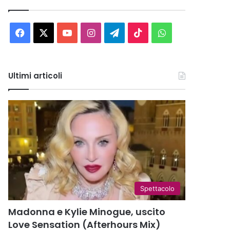
Facebook
X
You
Instagram
Telegram
TikTok
WhatsApp
Tube
Ultimi articoli
Spettacolo
Madonna e Kylie Minogue, uscito
Love Sensation (Afterhours Mix)