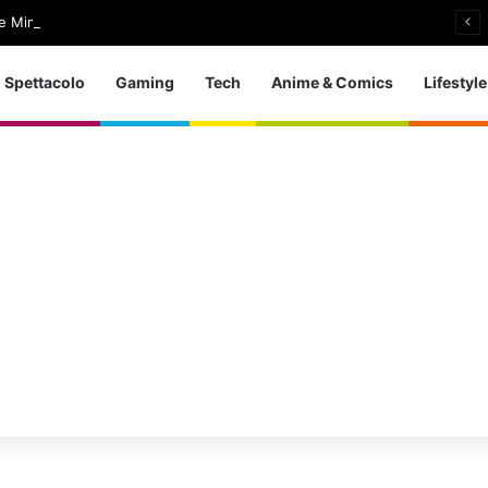
e Minogue, uscito Love Sensation (Afterhours Mix)
Spettacolo
Gaming
Tech
Anime & Comics
Lifestyle