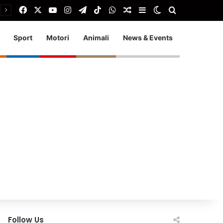
Facebook
X
You Tube
Instagram
Telegram
TikTok
WhatsApp
Articolo Random
Barra laterale
Cambia aspetto
Cerca
Sport
Motori
Animali
News & Events
Follow Us