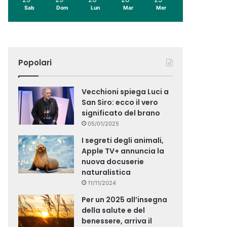
Sab
Dom
Lun
Mar
Mer
Popolari
Vecchioni spiega Luci a
San Siro: ecco il vero
significato del brano
05/01/2025
I segreti degli animali,
Apple TV+ annuncia la
nuova docuserie
naturalistica
11/11/2024
Per un 2025 all’insegna
della salute e del
benessere, arriva il