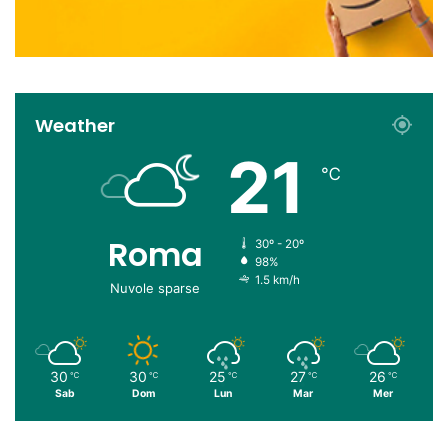
Weather
21
℃
Roma
30º - 20º
98%
1.5 km/h
Nuvole sparse
30
30
25
27
26
℃
℃
℃
℃
℃
Sab
Dom
Lun
Mar
Mer