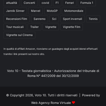
attualità
Concerti
covid
F1
Ferrari
Formula 1
Jannik Sinner
Marvel
MotoGP
Motomondiale
Recensioni Film
Sanremo
Sci
Sport invernali
Tennis
Tour musicali
Trailer
Vignette
Vignette Film
Vignette sul Cinema
In qualità di affiliati Amazon, riceviamo un guadagno dagli acquisti idonei effettuati
tramite i link presenti sul nostro sito.
Voto 10 - Testata giornalistica - Autorizzazione del tribunale di
Roma N° 447/2009 del 30/12/2009
© Copyright 2026, Voto 10. Tutti i diritti riservati | Powered by
Web Agency Roma Virtuale