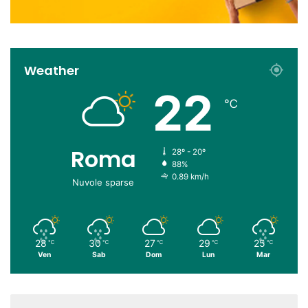
Weather
22
℃
Roma
28º - 20º
88%
0.89 km/h
Nuvole sparse
28
30
27
29
25
℃
℃
℃
℃
℃
Ven
Sab
Dom
Lun
Mar