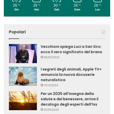
30
29
30
26
28
℃
℃
℃
℃
℃
Gio
Ven
Sab
Dom
Lun
Popolari
Vecchioni spiega Luci a San Siro:
ecco il vero significato del brano
05/01/2025
I segreti degli animali, Apple TV+
annuncia la nuova docuserie
naturalistica
11/11/2024
Per un 2025 all’insegna della
salute e del benessere, arriva il
decalogo degli esperti dell’Iss
01/01/2025