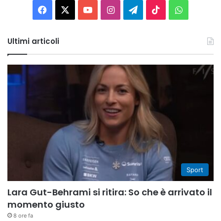
Facebook
X
You
Instagram
Telegram
TikTok
WhatsAp
Tube
Ultimi articoli
Sport
Lara Gut-Behrami si ritira: So che è arrivato il
momento giusto
8 ore fa