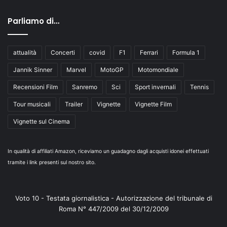
Parliamo di…
attualità
Concerti
covid
F1
Ferrari
Formula 1
Jannik Sinner
Marvel
MotoGP
Motomondiale
Recensioni Film
Sanremo
Sci
Sport invernali
Tennis
Tour musicali
Trailer
Vignette
Vignette Film
Vignette sul Cinema
In qualità di affiliati Amazon, riceviamo un guadagno dagli acquisti idonei effettuati
tramite i link presenti sul nostro sito.
Voto 10 - Testata giornalistica - Autorizzazione del tribunale di
Roma N° 447/2009 del 30/12/2009