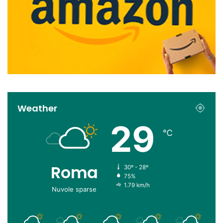
Weather
29
℃
Roma
30º - 28º
75%
1.79 km/h
Nuvole sparse