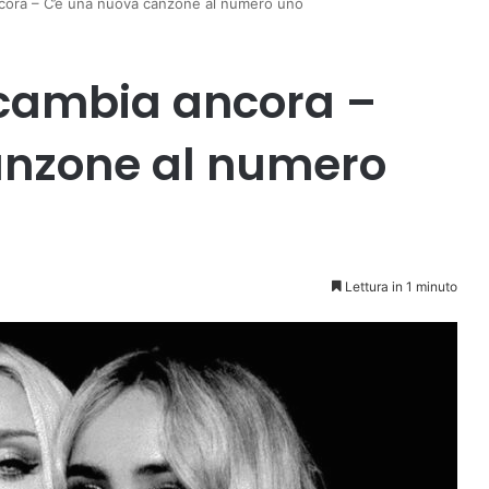
ancora – C’è una nuova canzone al numero uno
a cambia ancora –
anzone al numero
Lettura in 1 minuto