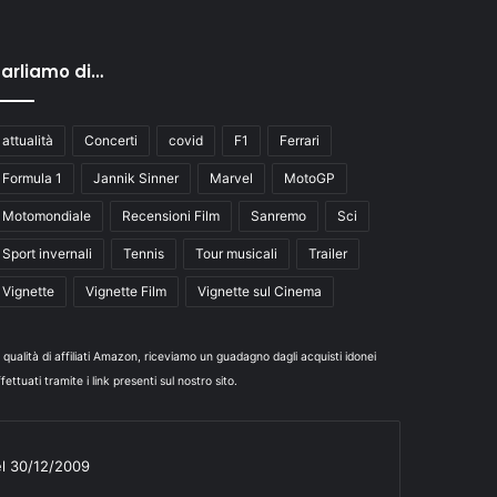
arliamo di…
attualità
Concerti
covid
F1
Ferrari
Formula 1
Jannik Sinner
Marvel
MotoGP
Motomondiale
Recensioni Film
Sanremo
Sci
Sport invernali
Tennis
Tour musicali
Trailer
Vignette
Vignette Film
Vignette sul Cinema
n qualità di affiliati Amazon, riceviamo un guadagno dagli acquisti idonei
fettuati tramite i link presenti sul nostro sito.
el 30/12/2009