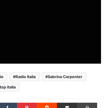
io
Radio Italia
Sabrina Carpenter
top italia
inkedIn
Tumblr
Pinterest
Reddit
Condividi via Email
Stampa