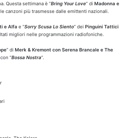
ana. Questa settimana è “
Bring Your Love
” di
Madonna e
 le canzoni più trasmesse dalle emittenti nazionali.
i e Alfa
e “
Sorry Scusa Lo Siento
” dei
Pinguini Tattici
ltati migliori nelle programmazioni radiofoniche.
ope
” di
Merk & Kremont con Serena Brancale e The
 con “
Bossa Nostra
”.
r
ari