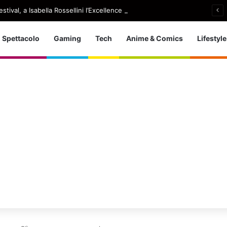
stival, a Isabella Rossellini l’Excellence Award
Spettacolo
Gaming
Tech
Anime & Comics
Lifestyle