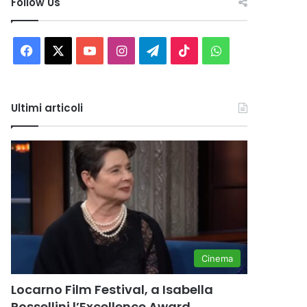
Follow Us
Facebook
X
You
Instagram
Telegram
TikTok
WhatsApp
Tube
Ultimi articoli
Cinema
Locarno Film Festival, a Isabella
Rossellini l’Excellence Award