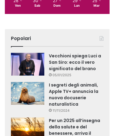
28
30
27
29
25
Ven
Sab
Dom
Lun
Mar
Popolari
Vecchioni spiega Luci a
San Siro: ecco il vero
significato del brano
05/01/2025
I segreti degli animali,
Apple TV+ annuncia la
nuova docuserie
naturalistica
11/11/2024
Per un 2025 all’insegna
della salute e del
benessere, arriva il