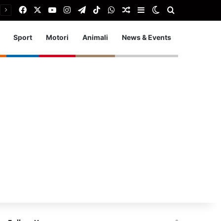
Facebook
X
You Tube
Instagram
Telegram
TikTok
WhatsApp
Articolo Random
Barra laterale
Cambia aspetto
Cerca
Sport
Motori
Animali
News & Events