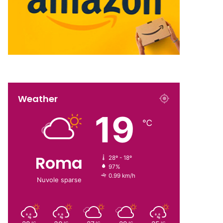
Weather
19
℃
Roma
28º - 18º
97%
0.99 km/h
Nuvole sparse
℃
℃
℃
℃
℃