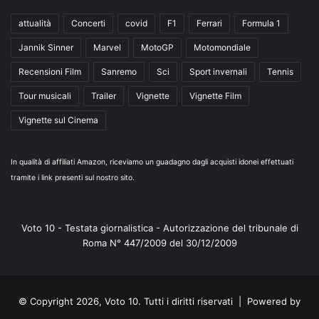
attualità
Concerti
covid
F1
Ferrari
Formula 1
Jannik Sinner
Marvel
MotoGP
Motomondiale
Recensioni Film
Sanremo
Sci
Sport invernali
Tennis
Tour musicali
Trailer
Vignette
Vignette Film
Vignette sul Cinema
In qualità di affiliati Amazon, riceviamo un guadagno dagli acquisti idonei effettuati
tramite i link presenti sul nostro sito.
Voto 10 - Testata giornalistica - Autorizzazione del tribunale di
Roma N° 447/2009 del 30/12/2009
© Copyright 2026, Voto 10. Tutti i diritti riservati | Powered by