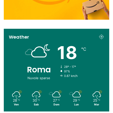
Weather
18
℃
Roma
28º - 17º
97%
0.87 km/h
Nuvole sparse
28
30
27
29
25
℃
℃
℃
℃
℃
Ven
Sab
Dom
Lun
Mar