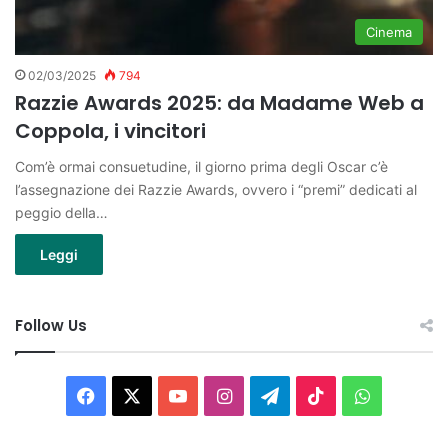
Cinema
02/03/2025
794
Razzie Awards 2025: da Madame Web a
Coppola, i vincitori
Com’è ormai consuetudine, il giorno prima degli Oscar c’è
l’assegnazione dei Razzie Awards, ovvero i “premi” dedicati al
peggio della…
Leggi
Follow Us
Facebook
X
You
Instagram
Telegram
TikTok
WhatsAp
Tube