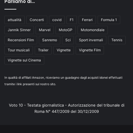
Parliamo di…
attualità
Concerti
covid
F1
Ferrari
Formula 1
Jannik Sinner
Marvel
MotoGP
Motomondiale
Recensioni Film
Sanremo
Sci
Sport invernali
Tennis
Tour musicali
Trailer
Vignette
Vignette Film
Vignette sul Cinema
In qualità di affiliati Amazon, riceviamo un guadagno dagli acquisti idonei effettuati
tramite i link presenti sul nostro sito.
Voto 10 - Testata giornalistica - Autorizzazione del tribunale di
Roma N° 447/2009 del 30/12/2009