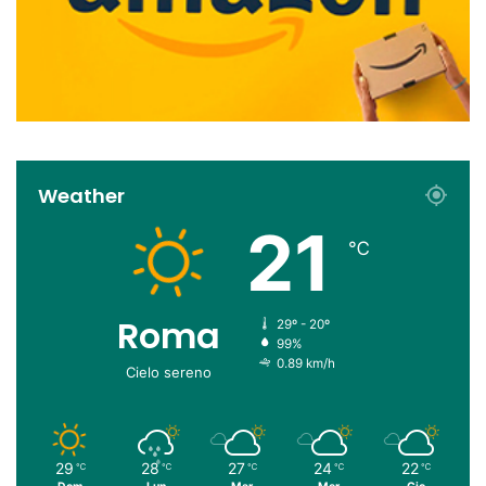
Weather
21
℃
Roma
29º - 20º
99%
0.89 km/h
Cielo sereno
29
28
27
24
22
℃
℃
℃
℃
℃