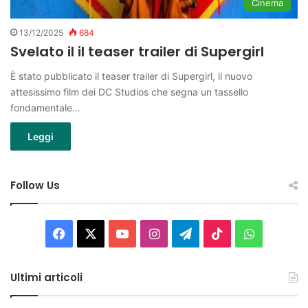
Cinema
13/12/2025
684
Svelato il il teaser trailer di Supergirl
È stato pubblicato il teaser trailer di Supergirl, il nuovo
attesissimo film dei DC Studios che segna un tassello
fondamentale…
Leggi
Follow Us
Facebook
X
You
Instagram
Telegram
TikTok
WhatsAp
Tube
Ultimi articoli