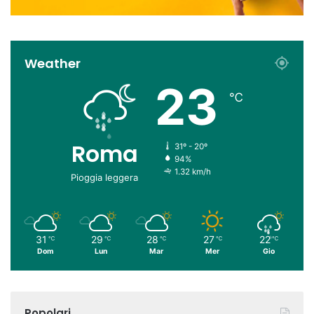
Weather
23
℃
Roma
31º - 20º
94%
1.32 km/h
Pioggia leggera
31
29
28
27
22
℃
℃
℃
℃
℃
Dom
Lun
Mar
Mer
Gio
Popolari