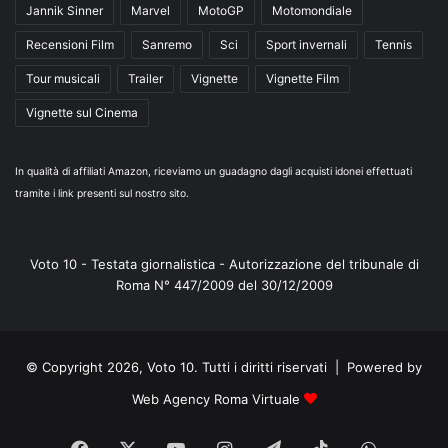
Jannik Sinner
Marvel
MotoGP
Motomondiale
Recensioni Film
Sanremo
Sci
Sport invernali
Tennis
Tour musicali
Trailer
Vignette
Vignette Film
Vignette sul Cinema
In qualità di affiliati Amazon, riceviamo un guadagno dagli acquisti idonei effettuati
tramite i link presenti sul nostro sito.
Voto 10 - Testata giornalistica - Autorizzazione del tribunale di
Roma N° 447/2009 del 30/12/2009
© Copyright 2026, Voto 10. Tutti i diritti riservati | Powered by
Web Agency Roma Virtuale
Facebook
X
You
Instagram
Telegram
TikTok
WhatsA