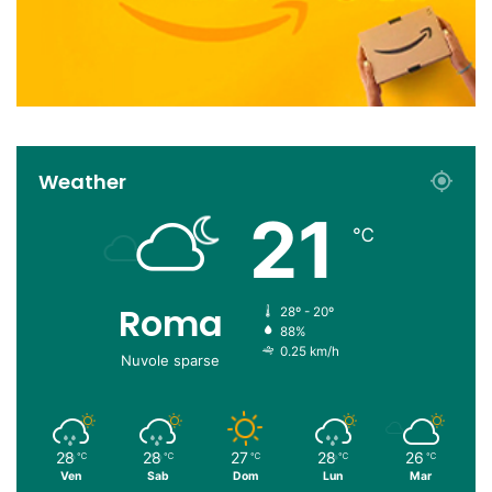
Weather
21
℃
Roma
28º - 20º
88%
0.25 km/h
Nuvole sparse
28
28
27
28
26
℃
℃
℃
℃
℃
Ven
Sab
Dom
Lun
Mar