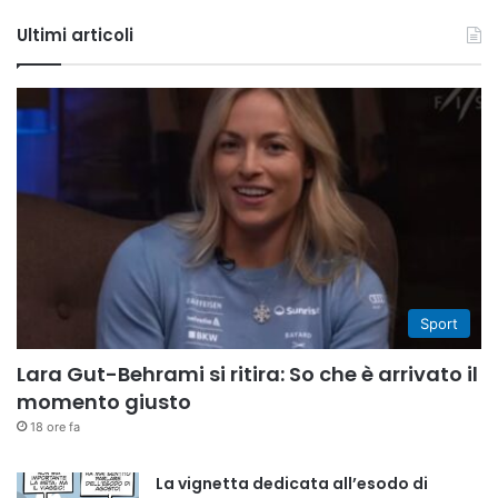
Tube
Ultimi articoli
Sport
Lara Gut-Behrami si ritira: So che è arrivato il
momento giusto
18 ore fa
La vignetta dedicata all’esodo di