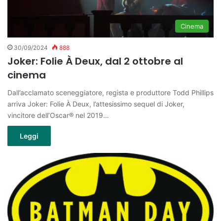
Cinema
30/09/2024
888
Joker: Folie À Deux, dal 2 ottobre al
cinema
Dall’acclamato sceneggiatore, regista e produttore Todd Phillips
arriva Joker: Folie À Deux, l’attesissimo sequel di Joker,
vincitore dell’Oscar® nel 2019…
Leggi