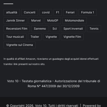
attualità
Concerti
covid
F1
Ferrari
Formula 1
Jannik Sinner
Marvel
MotoGP
Motomondiale
Recensioni Film
Sanremo
Sci
Sport invernali
Tennis
Tour musicali
Trailer
Vignette
Vignette Film
Vignette sul Cinema
In qualità di affiliati Amazon, riceviamo un guadagno dagli acquisti idonei effettuati
tramite i link presenti sul nostro sito.
Voto 10 - Testata giornalistica - Autorizzazione del tribunale di
Roma N° 447/2009 del 30/12/2009
© Copyright 2026, Voto 10. Tutti i diritti riservati | Powered by