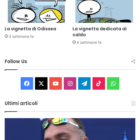
La vignetta di Odissea
La vignetta dedicata al
caldo
3 settimane fa
4 settimane fa
Follow Us
Facebook
X
You
Instagram
Telegram
TikTok
WhatsAp
Tube
Ultimi articoli