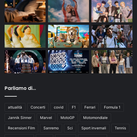
Parliamo di…
attualità
Concerti
covid
F1
Ferrari
Formula 1
Jannik Sinner
Marvel
MotoGP
Motomondiale
Recensioni Film
Sanremo
Sci
Sport invernali
Tennis