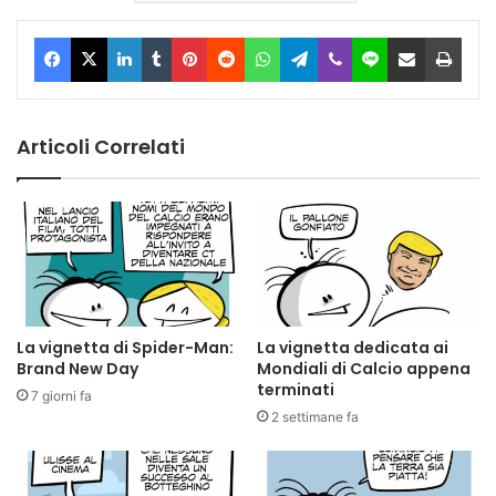
Facebook
X
LinkedIn
Tumblr
Pinterest
Reddit
WhatsApp
Telegram
Viber
Line
Condividi via Email
Stam
Articoli Correlati
La vignetta di Spider-Man:
La vignetta dedicata ai
Brand New Day
Mondiali di Calcio appena
terminati
7 giorni fa
2 settimane fa