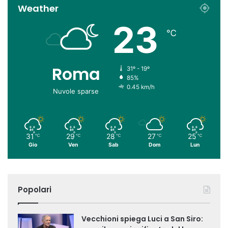
Weather
23
℃
Roma
31º - 19º
85%
0.45 km/h
Nuvole sparse
31
29
28
27
25
℃
℃
℃
℃
℃
Gio
Ven
Sab
Dom
Lun
Popolari
Vecchioni spiega Luci a San Siro: