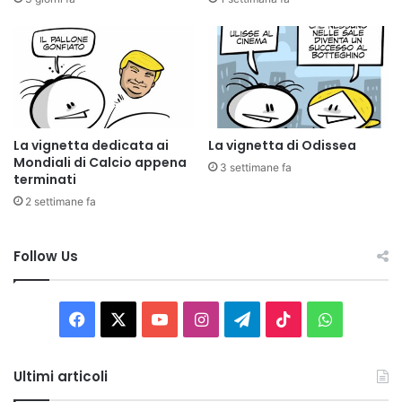
La vignetta dedicata ai
La vignetta di Odissea
Mondiali di Calcio appena
3 settimane fa
terminati
2 settimane fa
Follow Us
Facebook
X
You
Instagram
Telegram
TikTok
WhatsAp
Tube
Ultimi articoli