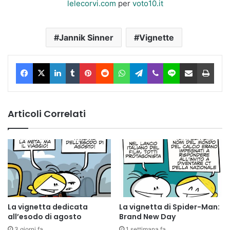
lelecorvi.com
per
voto10.it
Jannik Sinner
Vignette
Facebook
X
LinkedIn
Tumblr
Pinterest
Reddit
WhatsApp
Telegram
Viber
Line
Condividi via Email
Stam
Articoli Correlati
La vignetta dedicata
La vignetta di Spider-Man:
all’esodo di agosto
Brand New Day
3 giorni fa
1 settimana fa