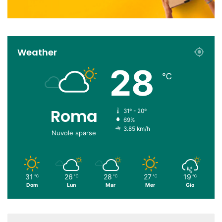
Weather
28
℃
Roma
31º - 20º
69%
3.85 km/h
Nuvole sparse
31
26
28
27
19
℃
℃
℃
℃
℃
Dom
Lun
Mar
Mer
Gio