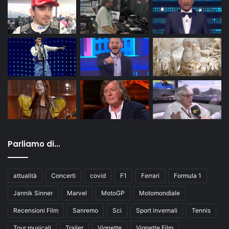
Parliamo di…
attualità
Concerti
covid
F1
Ferrari
Formula 1
Jannik Sinner
Marvel
MotoGP
Motomondiale
Recensioni Film
Sanremo
Sci
Sport invernali
Tennis
Tour musicali
Trailer
Vignette
Vignette Film