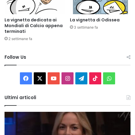
La vignetta dedicata ai
La vignetta di Odissea
Mondiali di Calcio appena
3 settimane fa
terminati
2 settimane fa
Follow Us
Facebook
X
You
Instagram
Telegram
TikTok
WhatsAp
Tube
Ultimi articoli