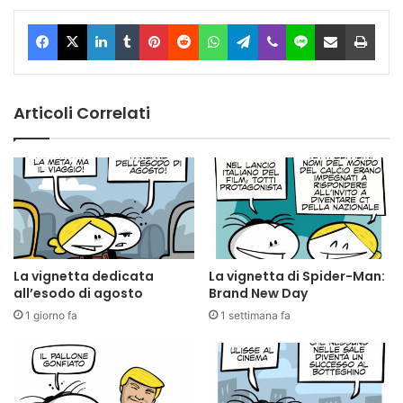
Facebook
X
LinkedIn
Tumblr
Pinterest
Reddit
WhatsApp
Telegram
Viber
Line
Condividi via Email
Stam
Articoli Correlati
La vignetta dedicata
La vignetta di Spider-Man:
all’esodo di agosto
Brand New Day
1 giorno fa
1 settimana fa