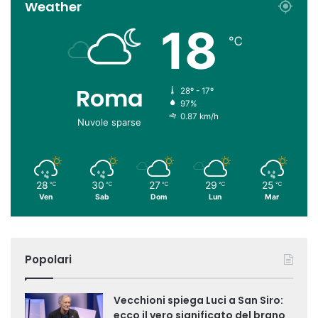
Weather
18
℃
Roma
28º - 17º
97%
0.87 km/h
Nuvole sparse
28
30
27
29
25
℃
℃
℃
℃
℃
Ven
Sab
Dom
Lun
Mar
Popolari
Vecchioni spiega Luci a San Siro:
ecco il vero significato del brano