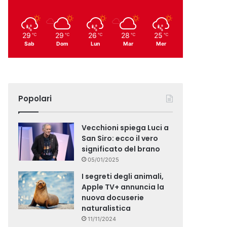
29
29
26
28
25
℃
℃
℃
℃
℃
Sab
Dom
Lun
Mar
Mer
Popolari
Vecchioni spiega Luci a
San Siro: ecco il vero
significato del brano
05/01/2025
I segreti degli animali,
Apple TV+ annuncia la
nuova docuserie
naturalistica
11/11/2024