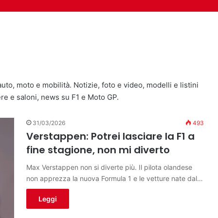
passaggio in Honda di Quartara
n Yamaha è stata la scelta mi
 Alex Marquez e Di Giannant
auto, moto e mobilità. Notizie, foto e video, modelli e listini
iere e saloni, news su F1 e Moto GP.
31/03/2026
493
Verstappen: Potrei lasciare la F1 a
fine stagione, non mi diverto
Max Verstappen non si diverte più. Il pilota olandese
non apprezza la nuova Formula 1 e le vetture nate dal…
Leggi