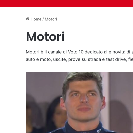
MotoGP, ufficiale il 
Martin: Il passaggio i
MotoGP, KTM annuncia
Sport
Sport
Sport
Home
/
Motori
Motori
Motori è il canale di Voto 10 dedicato alle novità di 
auto e moto, uscite, prove su strada e test drive, f