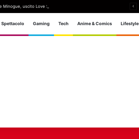
e Minogue, uscito Love Sensation (Afterhours Mix)
Spettacolo
Gaming
Tech
Anime & Comics
Lifestyle