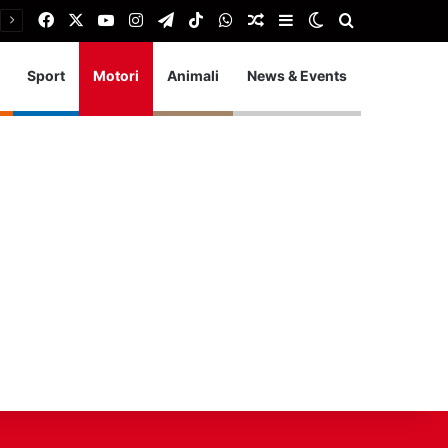
Facebook
X
You Tube
Instagram
Telegram
TikTok
WhatsApp
Articolo Random
Barra laterale
Cambia aspetto
Cerca
Sport
Motori
Animali
News & Events