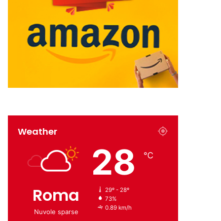
Weather
28
℃
Roma
29º - 28º
73%
0.89 km/h
Nuvole sparse