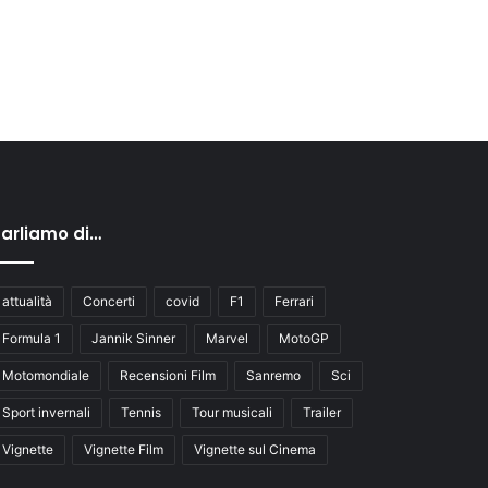
arliamo di…
attualità
Concerti
covid
F1
Ferrari
Formula 1
Jannik Sinner
Marvel
MotoGP
Motomondiale
Recensioni Film
Sanremo
Sci
Sport invernali
Tennis
Tour musicali
Trailer
Vignette
Vignette Film
Vignette sul Cinema