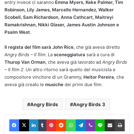
entry invece ci saranno
Emma Myers, Keke Palmer, Tim
Robinson, Lily James, Marcello Hernandez, Walker
Scobell, Sam Richardson, Anna Cathcart, Maitreyi
Ramakrishnan, Nikki Glaser, James Austin Johnson e
Psalm West
.
Il regista del film sarà John Rice
, che già aveva diretto
Angry Birds – Il film
. La
sceneggiatura
sarà a cura di
Thurop Van Orman
, che aveva già lavorato ad
Angry Birds
– Il film 2
. Un altro ritorno sarà quello del musicista e
compositore vincitore di un Grammy,
Heitor Pereira
, che
aveva già creato le
musiche
dei primi due film.
Angry Birds
Angry Birds 3
Facebook
X
LinkedIn
Tumblr
Pinterest
Reddit
WhatsApp
Telegram
Viber
Line
Condividi via Email
Stam