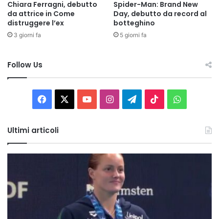
Chiara Ferragni, debutto
Spider-Man: Brand New
da attrice in Come
Day, debutto da record al
distruggere l’ex
botteghino
3 giorni fa
5 giorni fa
Follow Us
Facebook
X
You
Instagram
Telegram
TikTok
WhatsAp
Tube
Ultimi articoli