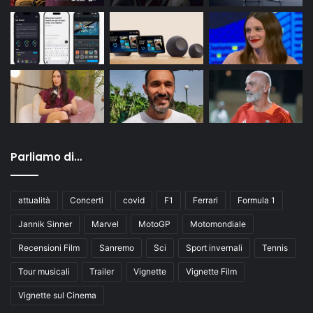
Parliamo di…
attualità
Concerti
covid
F1
Ferrari
Formula 1
Jannik Sinner
Marvel
MotoGP
Motomondiale
Recensioni Film
Sanremo
Sci
Sport invernali
Tennis
Tour musicali
Trailer
Vignette
Vignette Film
Vignette sul Cinema