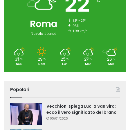
22
℃
Roma
31º - 21º
98%
1.38 km/h
Nuvole sparse
31
29
25
27
26
℃
℃
℃
℃
℃
Sab
Dom
Lun
Mar
Mer
Popolari
Vecchioni spiega Luci a San Siro:
ecco il vero significato del brano
05/01/2025