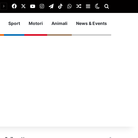
Facebook
X
You Tube
Instagram
Telegram
TikTok
WhatsApp
Articolo Random
Barra laterale
Cambia aspetto
Cerca
Sport
Motori
Animali
News & Events