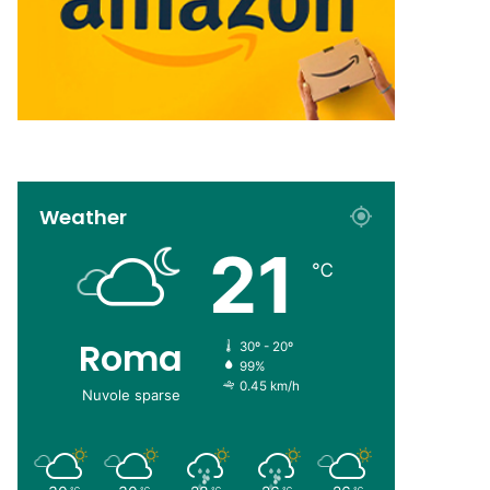
Weather
21
℃
Roma
30º - 20º
99%
0.45 km/h
Nuvole sparse
℃
℃
℃
℃
℃