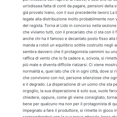
un’odissea fatta di conti da pagare, pensioni della 
già provato Ivano, con il suo precedente lavoro La b
legate alla distribuzione molto probabilmente non v
del regista. Torna al Lido in concorso nella sezione
che viviamo tutti, con il precariato che ci sta con il
anche chi ha il famoso e decantato posto fisso alla 
manda a rotoli un equilibrio sottile costruito negli an
sembra davvero che il protagonista cammini su una
raffica di vento che lo fa cadere e, scivola, si rimett
più male e diventa difficile rialzarsi. Ci viene most
normalità e, quel lato che c’è in ogni città, dove si
che convivono con noi, persone silenziose che ogni 
e il degrado. La disperazione di un uomo che sta p
orgoglio, la sua disperazione è solo sua, vuole farcel
chiedere, oppure, come gli viene consigliato, torn
bene per qualcuno ma non per il protagonista di qu
impegnato a fare il produttore, si rimette in gioco
sorprendendoci con la sua prova attoriale (cosa ch