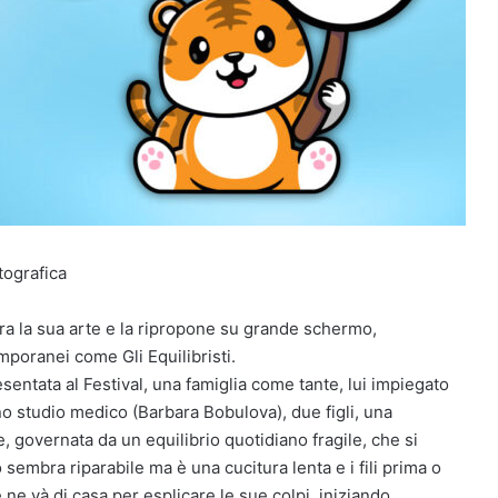
tografica
ra la sua arte e la ripropone su grande schermo,
mporanei come Gli Equilibristi.
resentata al Festival, una famiglia come tante, lui impiegato
no studio medico (Barbara Bobulova), due figli, una
e, governata da un equilibrio quotidiano fragile, che si
 sembra riparabile ma è una cucitura lenta e i fili prima o
e ne và di casa per esplicare le sue colpi, iniziando