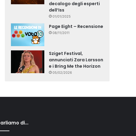
decalogo degli esperti
dell’Iss
01/01/2025
Page Eight – Recensione
08/11/2011
Sziget Festival,
annunciati Zara Larsson
e i Bring Me the Horizon
05/02/2026
arliamo di…