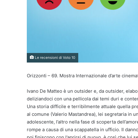
Le recensioni di Voto 10
Orizzonti – 69. Mostra Internazionale d’arte cinema
Ivano De Matteo è un outsider e, da outsider, elabo
deliziandoci con una pellicola dai temi duri e conte
Una storia difficile e terribilmente attuale quella p
al comune (Valerio Mastandrea), lei segretaria in u
adolescente, l’altro nella fase di scoperta dell’amor
rompe a causa di una scappatella in ufficio. Il danno
poi finiscono con l’aprirsi di nuovo, è così che lui s