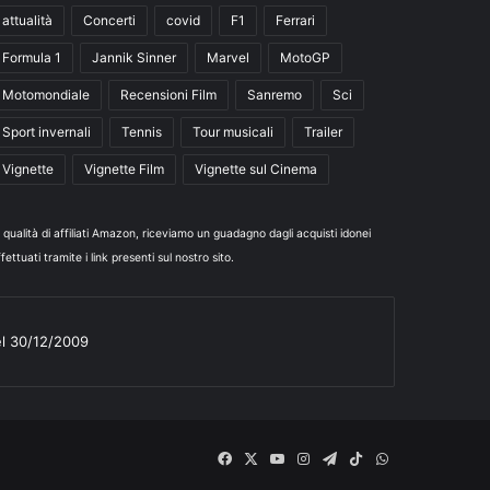
attualità
Concerti
covid
F1
Ferrari
Formula 1
Jannik Sinner
Marvel
MotoGP
Motomondiale
Recensioni Film
Sanremo
Sci
Sport invernali
Tennis
Tour musicali
Trailer
Vignette
Vignette Film
Vignette sul Cinema
n qualità di affiliati Amazon, riceviamo un guadagno dagli acquisti idonei
fettuati tramite i link presenti sul nostro sito.
el 30/12/2009
Facebook
X
You
Instagram
Telegram
TikTok
WhatsApp
Tube