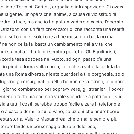
stazione Termini, Caritas, orgoglio e introspezione. Ci aveva
ella gente, un’opera che, ahimè, a causa di vicissitudini
edrà la luce, ma che io ho potuto vedere e capire l’operato
 Orizzonti con un film provocatorio, che racconta una realtà
 fiato sul collo e i soldi che a fine mese non bastano mai,
fine non ce la fa, basta un cambiamento nella vita, che
ni sul nulla. Il titolo mi sembra perfetto, Gli Equilibristi,
 corda tesa sospesa nel vuoto, ad ogni passo c’è una
e in piedi e torna sulla corda, solo che a volte la caduta fa
rata una Roma diversa, niente quartieri alti e borghesia, solo
 rifugiano gli emarginati, quelli che non ce la fanno, le ombre
giorno combattono per sopravvivere, gli stranieri, i poveri
erdendo tutto ma che non vuole scendere a patti con il suo
a a tutti i costi, sarebbe troppo facile alzare il telefono e
are a casa e dormire sul divano, soluzioni che andrebbero
esta storia. Valerio Mastandrea, che ormai è sempre più
 interpretando un personaggio duro e doloroso,
e non accadeva da tempo), in particolare con il rapporto