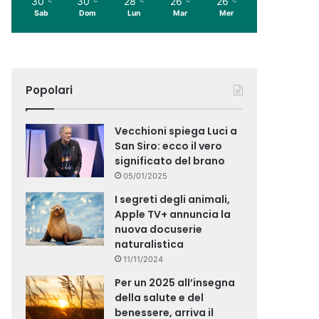
30
30
28
26
26
Sab
Dom
Lun
Mar
Mer
Popolari
Vecchioni spiega Luci a
San Siro: ecco il vero
significato del brano
05/01/2025
I segreti degli animali,
Apple TV+ annuncia la
nuova docuserie
naturalistica
11/11/2024
Per un 2025 all’insegna
della salute e del
benessere, arriva il