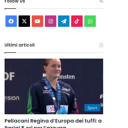
Follow Us
Facebook
X
You
Instagram
Telegram
TikTok
WhatsApp
Tube
Ultimi articoli
Sport
Pellacani Regina d’Europa dei tuffi: a
Parigi 5 ori per l’azzurra