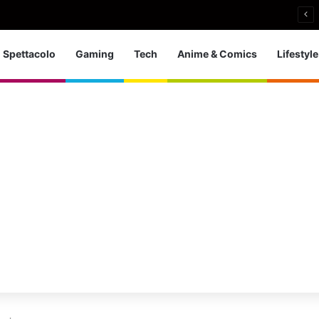
 d’Europa dei tuffi: a Parigi 5 ori per l’azzurra
Spettacolo
Gaming
Tech
Anime & Comics
Lifestyle