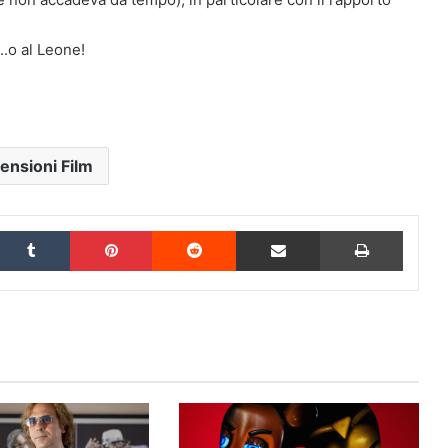
..o al Leone!
ensioni Film
inkedIn
Tumblr
Pinterest
Reddit
Condividi via Email
Stampa