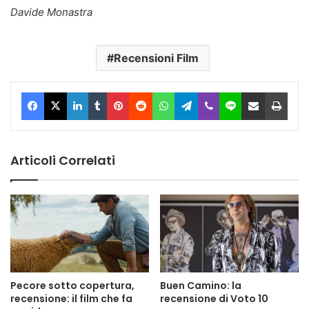
Davide Monastra
Recensioni Film
Facebook
X
LinkedIn
Tumblr
Pinterest
Reddit
WhatsApp
Telegram
Viber
Line
Condividi via Email
Stam
Articoli Correlati
Pecore sotto copertura,
Buen Camino: la
recensione: il film che fa
recensione di Voto 10