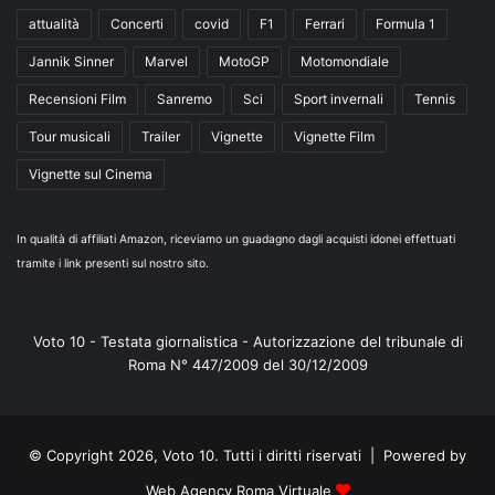
attualità
Concerti
covid
F1
Ferrari
Formula 1
Jannik Sinner
Marvel
MotoGP
Motomondiale
Recensioni Film
Sanremo
Sci
Sport invernali
Tennis
Tour musicali
Trailer
Vignette
Vignette Film
Vignette sul Cinema
In qualità di affiliati Amazon, riceviamo un guadagno dagli acquisti idonei effettuati
tramite i link presenti sul nostro sito.
Voto 10 - Testata giornalistica - Autorizzazione del tribunale di
Roma N° 447/2009 del 30/12/2009
© Copyright 2026, Voto 10. Tutti i diritti riservati | Powered by
Web Agency Roma Virtuale