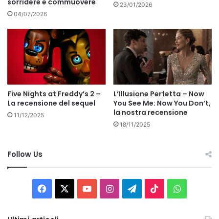
sorridere e commuovere
23/01/2026
04/07/2026
Five Nights at Freddy’s 2 –
L’Illusione Perfetta – Now
La recensione del sequel
You See Me: Now You Don’t,
la nostra recensione
11/12/2025
18/11/2025
Follow Us
Facebook
X
You
Instagram
Telegram
TikTok
WhatsAp
Tube