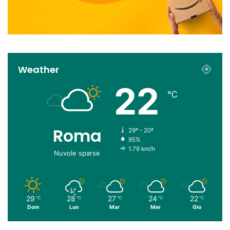
Weather
22
℃
Roma
29º - 20º
95%
1.79 km/h
Nuvole sparse
29
28
27
24
22
℃
℃
℃
℃
℃
Dom
Lun
Mar
Mer
Gio