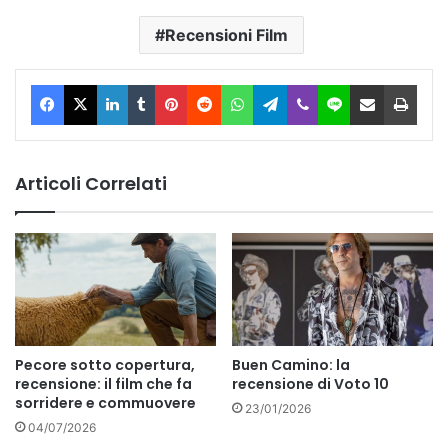
Recensioni Film
Facebook
X
LinkedIn
Tumblr
Pinterest
Reddit
WhatsApp
Telegram
Viber
Line
Condividi via Email
Stam
Articoli Correlati
Pecore sotto copertura,
Buen Camino: la
recensione: il film che fa
recensione di Voto 10
sorridere e commuovere
23/01/2026
04/07/2026