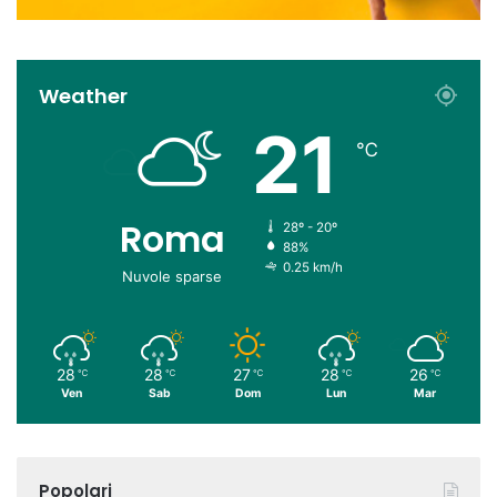
Weather
21
℃
Roma
28º - 20º
88%
0.25 km/h
Nuvole sparse
28
28
27
28
26
℃
℃
℃
℃
℃
Ven
Sab
Dom
Lun
Mar
Popolari