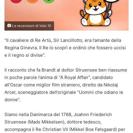
Le recensioni di Voto 10
“Il cavaliere di Re Artù, Sir Lancillotto, era l’amante della
Regina Ginevra. Il Re lo scoprì e ordinò che fossero uccisi
e il regno si divise”.
Il racconto che fa Brandt al dottor Struensee ben riassume
in poche parole l’anima di “A Royal Affair”, candidato
all’Oscar come miglior film straniero, diretto da Nikolaj
Arcel, sceneggiatore dell’originale “Uomini che odiano le
donne”.
Siamo nella Danimarca del 1768, Joahnn Friederich
Struensee (Mads Mikkelsen), dottore tedesco,
accompagna il Re Christian VII (Mikkel Boe Følsgaard) per