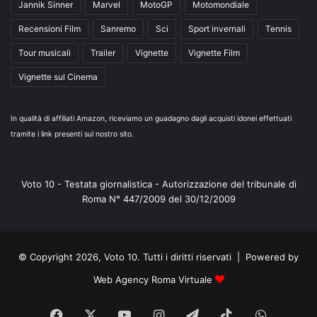
Jannik Sinner
Marvel
MotoGP
Motomondiale
Recensioni Film
Sanremo
Sci
Sport invernali
Tennis
Tour musicali
Trailer
Vignette
Vignette Film
Vignette sul Cinema
In qualità di affiliati Amazon, riceviamo un guadagno dagli acquisti idonei effettuati
tramite i link presenti sul nostro sito.
Voto 10 - Testata giornalistica - Autorizzazione del tribunale di
Roma N° 447/2009 del 30/12/2009
© Copyright 2026, Voto 10. Tutti i diritti riservati | Powered by
Web Agency Roma Virtuale
Facebook
X
You
Instagram
Telegram
TikTok
WhatsA