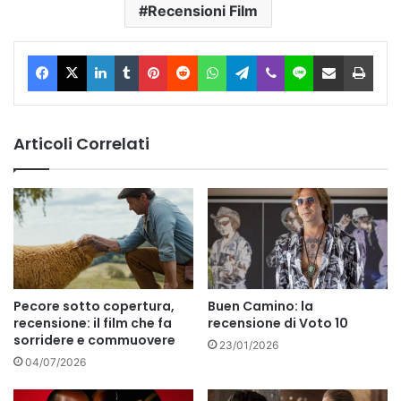
Recensioni Film
Facebook
X
LinkedIn
Tumblr
Pinterest
Reddit
WhatsApp
Telegram
Viber
Line
Condividi via Email
Stam
Articoli Correlati
Pecore sotto copertura,
Buen Camino: la
recensione: il film che fa
recensione di Voto 10
sorridere e commuovere
23/01/2026
04/07/2026