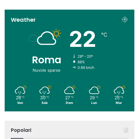
Weather
22
℃
Roma
28º - 20º
88%
0.89 km/h
Nuvole sparse
28
30
27
29
25
℃
℃
℃
℃
℃
Ven
Sab
Dom
Lun
Mar
Popolari