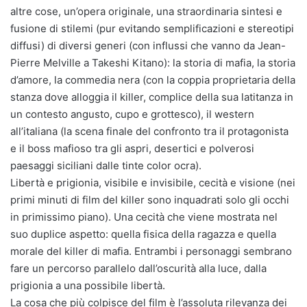
altre cose, un’opera originale, una straordinaria sintesi e
fusione di stilemi (pur evitando semplificazioni e stereotipi
diffusi) di diversi generi (con influssi che vanno da Jean-
Pierre Melville a Takeshi Kitano): la storia di mafia, la storia
d’amore, la commedia nera (con la coppia proprietaria della
stanza dove alloggia il killer, complice della sua latitanza in
un contesto angusto, cupo e grottesco), il western
all’italiana (la scena finale del confronto tra il protagonista
e il boss mafioso tra gli aspri, desertici e polverosi
paesaggi siciliani dalle tinte color ocra).
Libertà e prigionia, visibile e invisibile, cecità e visione (nei
primi minuti di film del killer sono inquadrati solo gli occhi
in primissimo piano). Una cecità che viene mostrata nel
suo duplice aspetto: quella fisica della ragazza e quella
morale del killer di mafia. Entrambi i personaggi sembrano
fare un percorso parallelo dall’oscurità alla luce, dalla
prigionia a una possibile libertà.
La cosa che più colpisce del film è l’assoluta rilevanza dei