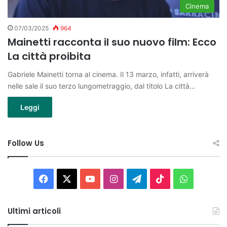
Cinema
07/03/2025
964
Mainetti racconta il suo nuovo film: Ecco
La città proibita
Gabriele Mainetti torna al cinema. Il 13 marzo, infatti, arriverà
nelle sale il suo terzo lungometraggio, dal titolo La città…
Leggi
Follow Us
Facebook
X
You
Instagram
Telegram
TikTok
WhatsAp
Tube
Ultimi articoli