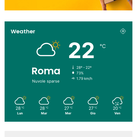
Weather
22
℃
Roma
28º - 22º
73%
1.79 km/h
Nuvole sparse
28
28
27
27
20
℃
℃
℃
℃
℃
Lun
Mar
Mer
Gio
Ven