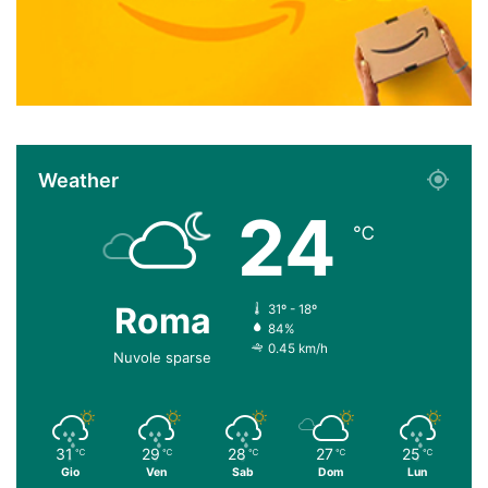
Weather
24
℃
Roma
31º - 18º
84%
0.45 km/h
Nuvole sparse
31
29
28
27
25
℃
℃
℃
℃
℃
Gio
Ven
Sab
Dom
Lun