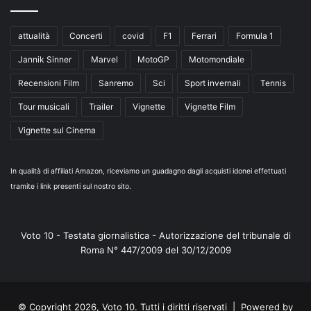
attualità
Concerti
covid
F1
Ferrari
Formula 1
Jannik Sinner
Marvel
MotoGP
Motomondiale
Recensioni Film
Sanremo
Sci
Sport invernali
Tennis
Tour musicali
Trailer
Vignette
Vignette Film
Vignette sul Cinema
In qualità di affiliati Amazon, riceviamo un guadagno dagli acquisti idonei effettuati
tramite i link presenti sul nostro sito.
Voto 10 - Testata giornalistica - Autorizzazione del tribunale di
Roma N° 447/2009 del 30/12/2009
© Copyright 2026, Voto 10. Tutti i diritti riservati | Powered by