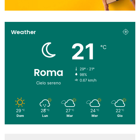
Weather
21
℃
Roma
29º - 21º
98%
0.67 km/h
Cielo sereno
29
28
27
24
22
℃
℃
℃
℃
℃
Dom
Lun
Mar
Mer
Gio