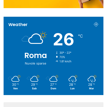
Weather
26
℃
Roma
30º - 22º
70%
1.81 km/h
Nuvole sparse
30
29
27
28
28
℃
℃
℃
℃
℃
Ven
Sab
Dom
Lun
Mar