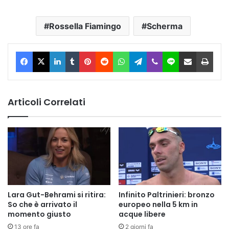
Rossella Fiamingo
Scherma
Facebook
X
LinkedIn
Tumblr
Pinterest
Reddit
WhatsApp
Telegram
Viber
Line
Condividi via Email
Stam
Articoli Correlati
Lara Gut-Behrami si ritira:
Infinito Paltrinieri: bronzo
So che è arrivato il
europeo nella 5 km in
momento giusto
acque libere
13 ore fa
2 giorni fa