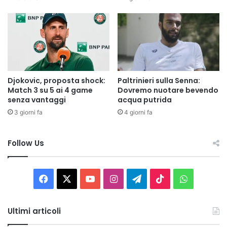
Djokovic, proposta shock:
Paltrinieri sulla Senna:
Match 3 su 5 ai 4 game
Dovremo nuotare bevendo
senza vantaggi
acqua putrida
3 giorni fa
4 giorni fa
Follow Us
Facebook
X
You
Instagram
Telegram
TikTok
WhatsAp
Tube
Ultimi articoli