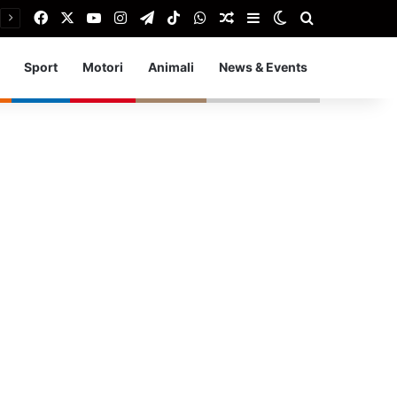
Facebook
X
You Tube
Instagram
Telegram
TikTok
WhatsApp
Articolo Random
Barra laterale
Cambia aspetto
Cerca
Sport
Motori
Animali
News & Events