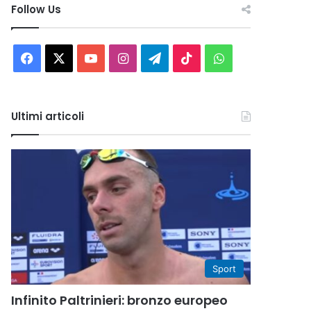
Follow Us
Facebook
X
You
Instagram
Telegram
TikTok
WhatsApp
Tube
Ultimi articoli
Sport
Infinito Paltrinieri: bronzo europeo