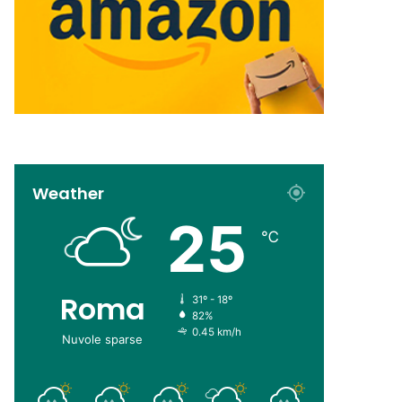
Weather
25
℃
Roma
31º - 18º
82%
0.45 km/h
Nuvole sparse