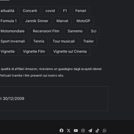
attualità
Concerti
covid
F1
Ferrari
Formula 1
Jannik Sinner
Marvel
MotoGP
Motomondiale
Recensioni Film
Sanremo
Sci
Sport invernali
Tennis
Tour musicali
Trailer
Vignette
Vignette Film
Vignette sul Cinema
n qualità di affiliati Amazon, riceviamo un guadagno dagli acquisti idonei
fettuati tramite i link presenti sul nostro sito.
el 30/12/2009
Facebook
X
You
Instagram
Telegram
TikTok
WhatsApp