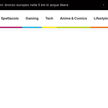
nieri: bronzo europeo nella 5 km in acque libere
Spettacolo
Gaming
Tech
Anime & Comics
Lifestyle