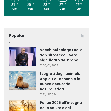
31
29
28
27
25
℃
℃
℃
℃
℃
Gio
Ven
Sab
Dom
Lun
Popolari
Vecchioni spiega Luci a
San Siro: ecco il vero
significato del brano
05/01/2025
I segreti degli animali,
Apple TV+ annuncia la
nuova docuserie
naturalistica
11/11/2024
Per un 2025 all’insegna
della salute e del