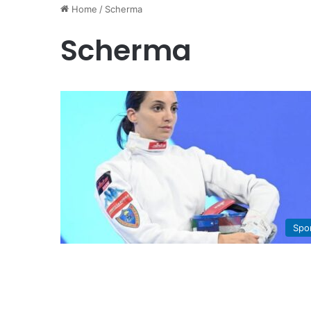
Home
/
Scherma
Scherma
Spo